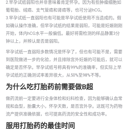
2.早孕试纸弱阳也并非意味着肯定怀孕。因为有些肿瘤细胞如
葡萄胎、绒癌、支气管癌和肾癌等，也可分泌hCG。
3.早孕试纸一直弱阳也有可能是早孕试纸使用不当造成的。假
如确认操作准确，但早孕试纸的结果是弱阳，可能是妊娠刚刚
开始，体内hCG水平一般偏低。最好将需检测的样品静置3分
钟以上，并辨认是否是弱阳。
早孕试纸一直弱阳多数情况是怀孕了，但也有可能不是，需要
到医院做进一步的化验，并且排除宫外妊娠的可能后，就可以
确定是否怀孕。早孕试纸号称具有99%的准确率，但实际上早
孕试纸的正确测试率差异很大，从50%至98%不等。
为什么吃打胎药前需要做B超
做药流前一定要进行全身体检和妇科检查，因为能够确认血常
规和血型，胎囊大小，怀孕天数，是否宫外孕。这既可为药物
流产提供准确依据，也可提高药流的安全性和成功率。
服用打胎药的最佳时间