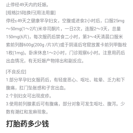
止停经49天内的妊娠。
[规格]25陆换行[用法用量]
停经≤49天之健康早孕妇女，空腹或进食2小时后，口服25mg
～50mg(1～2片)米非司酮片，一日2次，连服2～3天，总量
150mg(6片)，每次服药后禁食二小时，第3～4天清晨口服米
索前列醇600g(200g /片3片)或于阴道后穹窟放置卡前列甲酯栓
1枚(1mg)。卧床休息1～2小时，门诊观察6小时。注意用药后
出血情况，有无妊娠产物排出和副反应。
[不良反应]
1.部分早孕妇女服药后，有轻度恶心、呕吐、眩晕、乏力和下
腹痛，肛门坠胀感和子宫出血。
2.个别妇女可出现皮疹。
3.使用前列腺素后可有腹痛，部分对象可发生呕吐、腹泻。少
数有潮红和发麻现象。
打胎药多少钱