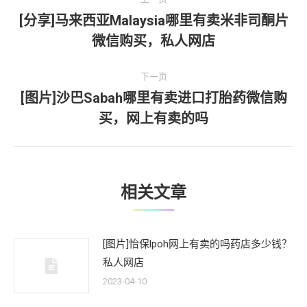
章
[分享]马来西亚Malaysia哪里有卖米非司酮片
上
微信购买，私人网店
导
一
文
航
下一页
章：
[图片]沙巴Sabah哪里有卖进口打胎药微信购
下
买，网上有卖的吗
一
文
章：
相关文章
[图片]怡保lpoh网上有卖的吗药店多少钱？
私人网店
2023-04-10