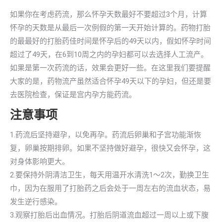
如果你在考虑药流，那么怀孕天数最好不要超过3个月，计算
怀孕的天数是从最后一次例假的第一天开始计算的。药物打胎
的最最好的打胎药佳时间是怀孕后的49天以内，假如怀孕时间
超过了49天，在6到10周之内的孕妇都可以去选择人工流产。
如果是第一次药流的话，效果会更好一些。在这里我们要提醒
大家的是，药物流产虽然适合怀孕49天以下的孕妇，但还是要
去医院检查，保证是宫内孕方能药流。
注意事项
1.药流后坚持避孕，以免再孕。药流后卵巢和子宫功能渐恢
复，卵巢按期排卵。如果不坚持做好避孕，很快又会怀孕，这
对身体影响更大。
2.要保持外阴清洁卫生，每天用温开水清洗1～2次，勤换卫生
巾，因为在服用了打胎药之后会处于一周左右的流血状态，易
发生逆行感染。
3.观察打胎后出血情况。打胎后阴道流血超过一周以上或下腹