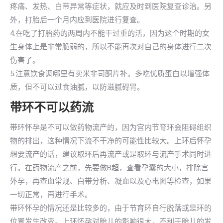
疼痛、发热、白带异常等症状，就应及时到医院复查诊治。另
外，打胎后一个月内应到医院进行复查。
4.在吃了打胎药的两周内不能干过重的活，因为这个时期的女
生身体上是非常脆弱的，所以不能再次对自己的身体进行二次
伤害了。
5.注意饮食调哪里有卖米非司酮片补。多吃优质蛋白以增强体
质，但不可以过食油腻，以防滋腻碍胃。
带环不可以药流
带环怀孕是不可以做药物流产的，因为宫内节育环会阻碍组织
物的排出，这种情况下流不干净的可能性比较大。上环后怀孕
想要流产的话，建议取环后再流产或是取环与流产手术同时进
行。在药物流产之前，先要做B超，查看孕囊的大小，排除宫
外孕，再查血常规、白带分析、凝血以及心电图等检查，如果
一切正常，再进行手术。
带环怀孕的情况还是比较多的，由于节育环自行脱落或是环的
位置发生改变。上环怀孕对胎儿的影响很大，不利于胎儿的发