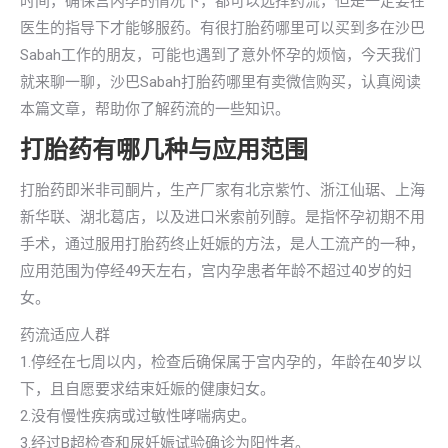
时间，确保宫内孕的情况下，都可以选择药流，但是一定要在
医生的指导下才能够服药。有很打胎药哪里可以买到多在沙巴
Sabah工作的朋友，可能也遇到了意外怀孕的烦恼，今天我们
就来聊一聊，沙巴Sabah打胎药哪里有卖微信购买，认真阅读
本篇文章，帮助你了解药流的一些知识。
打胎药有哪几种与应用范围
打胎药即米非司酮片，生产厂家有北京紫竹、浙江仙琚、上海
新华联、湖北葛店，以及进口米索前列醇。是指怀孕初期不用
手术，通过服用打胎药终止妊娠的方法，是人工流产的一种，
应用范围为停经49天左右，宫内孕患者年龄不超过40岁的妇
女。
药流适应人群
1.停经在七周以内，检查后确保属于宫内孕的，年龄在40岁以
下，且自愿要求结束妊娠的健康妇女。
2.没有慢性疾病或过敏性哮喘病史。
3.经过B超检查和尿妊娠试验确诊为阳性者。