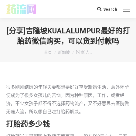
Search
搜
索：
[分享]吉隆坡KUALALUMPUR最好的打
胎药微信购买，可以货到付款吗
你在这里：
首页
新加坡
[分享]吉…
很多刚刚结婚的年轻夫妻都想要好好享受新婚生活，意外怀孕
便成为了很多女孩儿的苦恼。因为种种原因，工作，或者经
济，不少女孩子都不得不选择药物流产，又不好意思去医院做
无痛人流，所以想自己吃打胎药解决。
打胎药多少钱