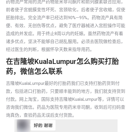
药物流产常用的流产药物是米非司酮片和前列腺素联合应用，
前者使子宫蜕膜变性坏死、宫颈软化，后者使子宫收缩，促使
胚胎排出。完全流产率已经达到90%—95%。药物流产具有简
便、有效、无创伤等优点，避免了医疗器械进入宫腔操作可能
造成的并发症。用于终止8周以内的妊娠。虽然药物流产有着
诸多优点，坚决不能够自己胡乱服用。必须去医院做检查后，
经过医生的判断，根据怀孕天数来指导用药。
在吉隆坡KualaLumpur怎么购买打胎
药，微信怎么联系
吉隆坡KualaLumpur最好的打胎药我们已支持打胎药货到付
款，包括进口打胎药，只要顺丰能到的地方，我们就支持货到
付款。网上淘宝，国际支持吉隆坡KualaLumpur等，详情可以
咨询我们微信。药品为医院专用药米非司酮，收到后可扫码查
询真伪，查验药品无误后支付货款。