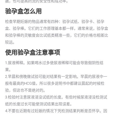
据，也可提高药流的安全性和成功率。
验孕盒怎么用
检查早期妊娠的物品通常有四种：验孕试纸、验孕卡、验孕
盒、验孕棒。它们的工作原理基本都一样，通常来说，验孕盒
和验孕棒的灵敏度会比试纸类精准一些，它们的价格也相差比
较远。
使用验孕盒注意事项
1.尿液稀释。如果喝水过多使尿液稀释可能会导致假阴性结
果。
2.早晨和傍晚做试验可能对结果有一定影响。早晨的尿液中一
般有最高的HCG值，所以很多说明书中都建议晨起的时候检
验，但这也不是绝对的。
3.检验时注意尿液浸没试纸的长度。有些时候尿液浸没检测试
纸的长度过长可能使测试结果出现误差。
4.不要在近期有过妊娠的情况下凭检测结果判断是否怀孕。因