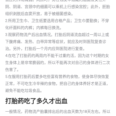
阴、阴道、宫颈中的细菌可以乘机上行感染宫腔；此外，胚胎
组织剥脱后血窦开放，易于被细菌感染。
2.所用卫生巾、卫生纸要选用合格产品；卫生巾要勤换；不穿
化纤面料的内裤；内裤每日换洗。
3.观察药物流产后出血情况。打胎后阴道流血超过一周以上或
下腹疼痛、发热、白带异常等症状，就应及时到医院复查诊
治。另外，打胎后一个月内应到医院进行复查。
4.在吃了打胎药的两周内不能干过重的活，因为这个时期的女
生身体上是非常脆弱的，所以不能再次对自己的身体进行二次
伤害了。
5.在服用打胎药后要多吃些富有营养的食物，使身体尽快恢复
正常，不可吃生冷辛辣的食物，把自己的身体养好才是正道，
避免不能吃垃圾食品。
打胎药吃了多久才出血
一般情况，药物流产胎囊排出后的出血天数为18天左右。所以