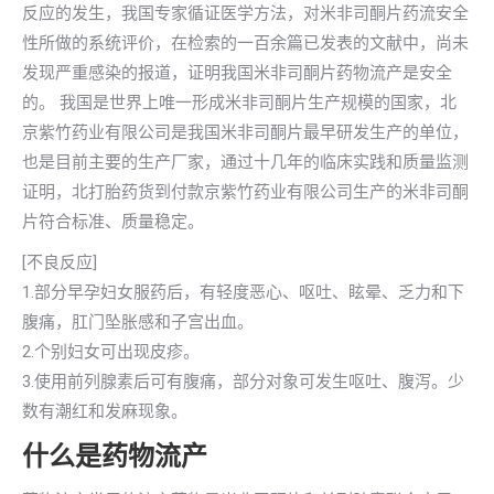
反应的发生，我国专家循证医学方法，对米非司酮片药流安全
性所做的系统评价，在检索的一百余篇已发表的文献中，尚未
发现严重感染的报道，证明我国米非司酮片药物流产是安全
的。 我国是世界上唯一形成米非司酮片生产规模的国家，北
京紫竹药业有限公司是我国米非司酮片最早研发生产的单位，
也是目前主要的生产厂家，通过十几年的临床实践和质量监测
证明，北打胎药货到付款京紫竹药业有限公司生产的米非司酮
片符合标准、质量稳定。
[不良反应]
1.部分早孕妇女服药后，有轻度恶心、呕吐、眩晕、乏力和下
腹痛，肛门坠胀感和子宫出血。
2.个别妇女可出现皮疹。
3.使用前列腺素后可有腹痛，部分对象可发生呕吐、腹泻。少
数有潮红和发麻现象。
什么是药物流产