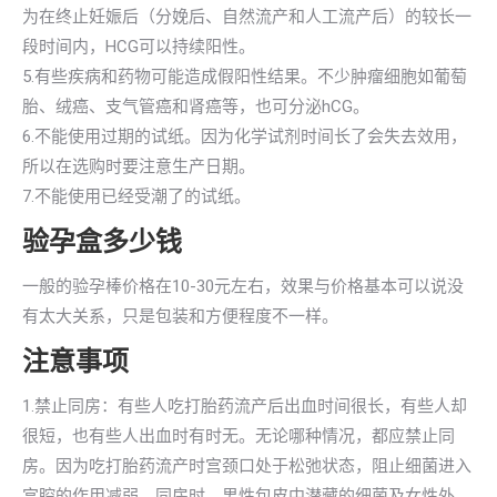
为在终止妊娠后（分娩后、自然流产和人工流产后）的较长一
段时间内，HCG可以持续阳性。
5.有些疾病和药物可能造成假阳性结果。不少肿瘤细胞如葡萄
胎、绒癌、支气管癌和肾癌等，也可分泌hCG。
6.不能使用过期的试纸。因为化学试剂时间长了会失去效用，
所以在选购时要注意生产日期。
7.不能使用已经受潮了的试纸。
验孕盒多少钱
一般的验孕棒价格在10-30元左右，效果与价格基本可以说没
有太大关系，只是包装和方便程度不一样。
注意事项
1.禁止同房：有些人吃打胎药流产后出血时间很长，有些人却
很短，也有些人出血时有时无。无论哪种情况，都应禁止同
房。因为吃打胎药流产时宫颈口处于松弛状态，阻止细菌进入
宫腔的作用减弱。同房时，男性包皮中潜藏的细菌及女性外