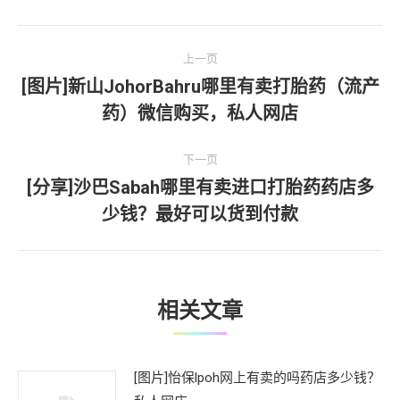
文
上一页
章
[图片]新山JohorBahru哪里有卖打胎药（流产
上
药）微信购买，私人网店
导
一
文
航
下一页
章：
[分享]沙巴Sabah哪里有卖进口打胎药药店多
下
少钱？最好可以货到付款
一
文
章：
相关文章
[图片]怡保lpoh网上有卖的吗药店多少钱？