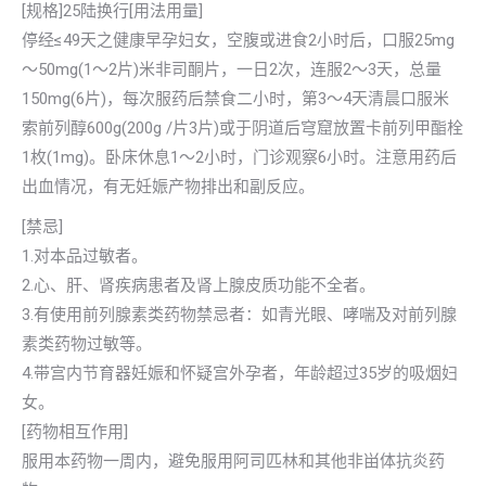
[规格]25陆换行[用法用量]
停经≤49天之健康早孕妇女，空腹或进食2小时后，口服25mg
～50mg(1～2片)米非司酮片，一日2次，连服2～3天，总量
150mg(6片)，每次服药后禁食二小时，第3～4天清晨口服米
索前列醇600g(200g /片3片)或于阴道后穹窟放置卡前列甲酯栓
1枚(1mg)。卧床休息1～2小时，门诊观察6小时。注意用药后
出血情况，有无妊娠产物排出和副反应。
[禁忌]
1.对本品过敏者。
2.心、肝、肾疾病患者及肾上腺皮质功能不全者。
3.有使用前列腺素类药物禁忌者：如青光眼、哮喘及对前列腺
素类药物过敏等。
4.带宫内节育器妊娠和怀疑宫外孕者，年龄超过35岁的吸烟妇
女。
[药物相互作用]
服用本药物一周内，避免服用阿司匹林和其他非畄体抗炎药