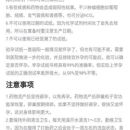
5.有些疾病和药物会造成假阳性结果。不少肿瘤细胞如葡萄
胎、绒癌、支气管癌和肾癌等，也可分泌hCG。
6.不可以使用过期的试纸。因为化学试剂时间长了会失去效
用，所以在置备时要注意生产日期。
7.不可以使用已经受潮了的试纸。
验孕试纸一直弱阳一般情况是怀孕了，但也有可能不是，需要
到医院做进一步的化验，并且排除宫外孕的可能后，就可以确
定是否怀孕。早孕试纸号称具有99%的准确率，但实际上早孕
试纸的正确测试率差异很大，从50%至98%不等。
注意事项
1.药物流产后坚持避孕，以免再孕。药物流产后卵巢和子宫功
能渐恢复，卵巢按期排卵。如果不坚持做好避孕，很快又会怀
孕，这对身体影响更大。
2.要保持外阴清洁卫生，每天用温开水清洗1～2次，勤换卫生
巾，因为在服用了打胎药之后会处于一周左右的流血状态，易