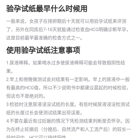
验孕试纸最早什么时候用
一般来说，女孩子在排卵期后十天就可以用验孕试纸来评测
了，另外在同房后7-10天就能通过检查血HCG明确诊断早孕，
这是目前最早最准确的检查方式之一。
使用验孕试纸注意事项
1.尿液稀释。如果喝水过多使尿液稀释可能会导致假阴性结
果。
2.早上和傍晚做测试会对结果有一定影响。早上的尿液中一般
有最高的HCG值，所以不少说明书中都建议晨起的时候检验，
但这也不是绝对的。
3.检验时注意尿液浸没试纸的长度。有些时候尿液浸没检测试
纸的长度过长会使测试结果出现误差。
4.不要在最近有过妊娠的情况下凭检测结果判断是否怀孕。因
为在终止妊娠后（分娩后、自然流产和人工流产后）的较长一
段时间内，HCG可以持续阳性。