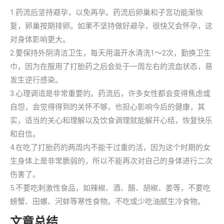
1.药流后坚持避孕，以免再孕。药流后卵巢和子宫功能渐恢
复，卵巢按期排卵。如果不坚持做好避孕，很快又会怀孕，这
对身体影响更大。
2.要保持外阴清洁卫生，每天用温开水清洗1～2次，勤换卫生
巾，因为在服用了打胎药之后会处于一周左右的流血状态，易
发生逆行感染。
3.心理调适是非常重要的。药流后，许多女性都会变得焦虑或
自怨，会觉得得到的关怀不够，也担心影响今后的健康，其
实，适当的关心和理解以及饮食调理就能解开心结，恢复快乐
和自信。
4.在吃了打胎药的两周内不能干过重的活，因为这个时期的女
生身体上是非常脆弱的，所以不能再次对自己的身体进行二次
伤害了。
5.不要吃刺激性食品，如辣椒、酒、醋、胡椒、姜等，不要吃
螃蟹、田螺、河蚌等寒性食物。不吃或少吃油腻生冷食物。
文章总结