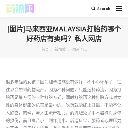
Search
搜
索：
[图片]马来西亚MALAYSIA打胎药哪个
好药店有卖吗？私人网店
你在这里：
首页
新加坡
[图片]马…
很多年轻的女孩子因为避孕措施没有做好，不小心怀孕了，往
往都会想到药物流产。因为种种问题，只能选择药流，因为打
胎药是最方便的一种打胎方式，同时打胎药这种打胎方式对女
性的身体健康的危害是最小的。吃药就能终止妊娠，不能不让
人欣喜，的确，与人工流产相比，药流避免了手术器械对身体
的损伤，而且痛苦小、副作用小、后遗症少，服药者心理压力