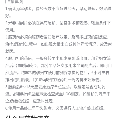
[注意事项]
1.确认为早孕者，停经天数不应超过49天，孕期越短，效果越
好。
2.米非司酮片必须在具有急诊、刮宫手术和输液、输血条件下
使用。
3.服药前必须向服药者告知治疗效果，及可能出现的副反应。
治疗或随诊过程中，如出现大量出血或其他异常情况，应及时
就医。
4.服用打胎药后，一般会较早出现少量阴道出血，部分妇女流
产后出血时间较长。部分早孕妇女服用米非司酮片后，即可自
然流产。约80%的孕妇在使用前列腺素类药物后，6小时左右
排出绒毛胎囊，约10%孕妇在服药后一周内排出妊娠物。
5.服药后8～15天应去原治疗单位复诊，以确定是否成功药
流。必要时作B型超声波检查或血HCG测定，如确诊为流产不
全或继续妊娠，应及时处理。
6.使用本品终止早孕失败者，必须进行人工流产终止妊娠。