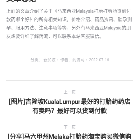
上面的文章介绍了关于《马来西亚Malaysia打胎打胎药货到付
款药哪个好》的所有相关知识，价格介绍、药品资讯、验孕测
孕、服用方法、注意事项等等，另外有马来西亚Malaysia的朋
友想要详细了解药流，可以联系本站客服微信。
分类：
新加坡
作者：
药流网
2022-07-16
文
上一页
章
[图片]吉隆坡KualaLumpur最好的打胎药药店
上
有卖吗？最好可以货到付款
导
一
文
航
下一页
章：
[分享]马六甲州Melaka打胎药淘宝购买微信购