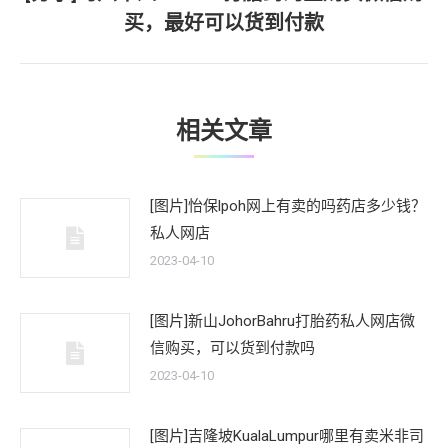
下
买，最好可以货到付款
一
文
章：
相关文章
[图片]怡保lpoh网上有卖的吗药店多少钱？
私人网店
2023-04-10
[图片]新山JohorBahru打胎药私人网店微
信购买，可以货到付款吗
2023-04-10
[图片]吉隆坡KualaLumpur哪里有卖米非司