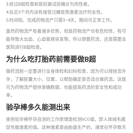
3.经过B超检查和尿妊娠试验确诊为阳性者。
4.在近3个月内没有接受过糖皮质激素治疗的女性。
5.时间短，完成药物流产只需3–4天，期间可正常工作。
虽然药物流产有着诸多优势，但是药物流产也有危险性，有可
能导致大出血、心血管病突发等。所以想要药流，还是需要去
医院进行B超检查。
为什么吃打胎药前需要做B超
做药流前一定要进行全身体检和妇科检查，因为可以排除宫外
孕，了解胚囊大小、位置，以帮助确定是否适合做药流。这既
可为药物流产提供准确数据，也能提高药流的安全性和成功
率。
验孕棒多久能测出来
使用验孕棒怀孕自测的工作原理是检测hCG值，即人体绒毛膜
促性腺激素的值。这种激素是由胎盘生产的，通常在怀孕数天