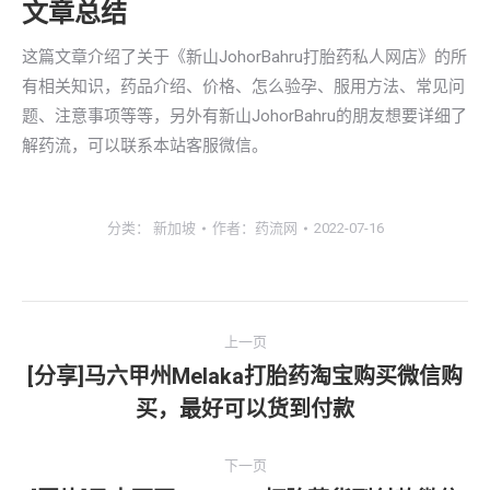
文章总结
这篇文章介绍了关于《新山JohorBahru打胎药私人网店》的所
有相关知识，药品介绍、价格、怎么验孕、服用方法、常见问
题、注意事项等等，另外有新山JohorBahru的朋友想要详细了
解药流，可以联系本站客服微信。
分类：
新加坡
作者：
药流网
2022-07-16
文
上一页
章
[分享]马六甲州Melaka打胎药淘宝购买微信购
上
买，最好可以货到付款
导
一
文
航
下一页
章：