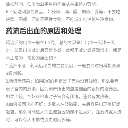
活动时间。在堕胎后半月内不要从事重体力劳动。
5.不宜吃刺激性食品，如辣椒、酒、醋、胡椒、姜等，不要吃
螃蟹、田螺、河蚌等寒性食物。不吃或少吃油腻生冷食物。
药流后出血的原因和处理
药流后的出血一般在1-3周，总的表现是：出血一天比一天
少；如果出血减少后又增多或一点都不减少或逐渐增多，都是
不正常的，常见的原因如下：
1.流产不全：药流后出血的主要原因，一般要通过妇科检查和
B超判断。
2.药流后感染：如果B超的判断是子宫内没有残留，那么要考
虑子宫内的感染，因为流产所出的血是细菌的很好的培养基。
如果比较，在妇科检查时子宫会有压痛，还会有发热等。
3.血液凝固功能不好：少数人在轻微碰、夹后容易出现瘀斑或
起包，那么可能这人的血液凝固功能不是太好，在药流或人流
时，可以有大出血或流血时间长等。