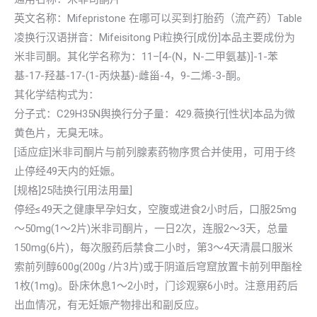
英文名称：Mifepristone 在哪可以买到打胎药（流产药）Table
凌换行汉语拼音：Mifeisitong Pi粒换行[成份]本品主要成份为
米非司酮。其化学名称为：11–[4-(N，N-二甲氨基)]-1-苯
基-17-羟基-17-(1-丙炔基)-雌甾-4，9-二烯-3-酮。
其化学结构式为：
分子式：C29H35N舆换行分子量：429.薇换行[性状]本品为微
黄色片，无臭无味。
[适应症]米非司酮片与前列腺素药物序贯合并使用，可用于终
止停经49天内的妊娠。
[规格]25陆换行[用法用量]
停经≤49天之健康早孕妇女，空腹或进食2小时后，口服25mg
～50mg(1～2片)米非司酮片，一日2次，连服2～3天，总量
150mg(6片)，每次服药后禁食二小时，第3～4天清晨口服米
索前列醇600g(200g /片3片)或于阴道后穹窟放置卡前列甲酯栓
1枚(1mg)。卧床休息1～2小时，门诊观察6小时。注意用药后
出血情况，有无妊娠产物排出和副反应。