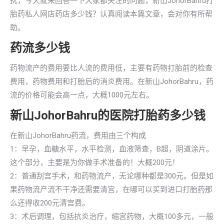
扰，今天就来回答一下大家都关注的问题，新山JohorBahru打
胎药私人网店药店多少钱？认真阅读本篇文章，会对你有所帮
助。
药流多少钱
药物流产的费用要比人流的费用低，主要有药物打胎前的检查
费用，药物费用和打胎后的消炎费用。在新山JohorBahru，药
流的价格可能会高一点，大概1000元左右。
新山JohorBahru的医院打胎药多少钱
在新山JohorBahru药流，费用由三个构成
1：早孕，血糖水平，水平检测，血液筛查，B超，阴道涂片。
这个部分，主要是为你做手术准备的！大概200元！
2：普通刮宫手术，和药物流产，无论哪种都是300元。但是如
果药物流产流不干净还需要清宫，在哪可以买到进口打胎药那
么还得收200元清宫费。
3：术后调理，包括抗炎治疗，缩宫药物，大概100多元，一般