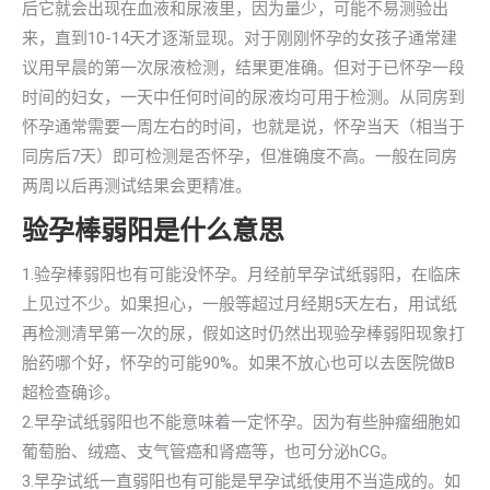
后它就会出现在血液和尿液里，因为量少，可能不易测验出
来，直到10-14天才逐渐显现。对于刚刚怀孕的女孩子通常建
议用早晨的第一次尿液检测，结果更准确。但对于已怀孕一段
时间的妇女，一天中任何时间的尿液均可用于检测。从同房到
怀孕通常需要一周左右的时间，也就是说，怀孕当天（相当于
同房后7天）即可检测是否怀孕，但准确度不高。一般在同房
两周以后再测试结果会更精准。
验孕棒弱阳是什么意思
1.验孕棒弱阳也有可能没怀孕。月经前早孕试纸弱阳，在临床
上见过不少。如果担心，一般等超过月经期5天左右，用试纸
再检测清早第一次的尿，假如这时仍然出现验孕棒弱阳现象打
胎药哪个好，怀孕的可能90%。如果不放心也可以去医院做B
超检查确诊。
2.早孕试纸弱阳也不能意味着一定怀孕。因为有些肿瘤细胞如
葡萄胎、绒癌、支气管癌和肾癌等，也可分泌hCG。
3.早孕试纸一直弱阳也有可能是早孕试纸使用不当造成的。如