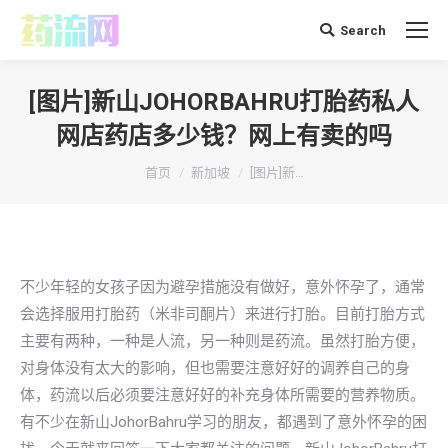
Search
搜
索：
[图片]新山JOHORBAHRU打胎药私人
网店药店多少钱？网上有卖的吗
你在这里：
首页
新加坡
[图片]新…
不少年轻的女孩子因为避孕措施没有做好，意外怀孕了，通常
会选择服用打胎药（米非司酮片）来进行打胎。目前打胎方式
主要有两种，一种是人流，另一种则是药流。虽然打胎方便，
对身体没有太大的影响，但也需要注意好好的调养自己的身
体，药流以后必须要注意好好的补充身体所需要的营养物质。
有不少在新山JohorBahru学习的朋友，都遇到了意外怀孕的困