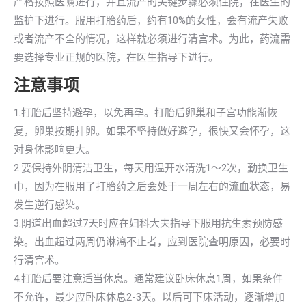
严格按照医嘱进行，并且流产的关键步骤必须住院，在医生的
监护下进行。服用打胎药后，约有10%的女性，会有流产失败
或者流产不全的情况，这样就必须进行清宫术。为此，药流需
要选择专业正规的医院，在医生指导下进行。
注意事项
1.打胎后坚持避孕，以免再孕。打胎后卵巢和子宫功能渐恢
复，卵巢按期排卵。如果不坚持做好避孕，很快又会怀孕，这
对身体影响更大。
2.要保持外阴清洁卫生，每天用温开水清洗1～2次，勤换卫生
巾，因为在服用了打胎药之后会处于一周左右的流血状态，易
发生逆行感染。
3.阴道出血超过7天时应在妇科大夫指导下服用抗生素预防感
染。出血超过两周仍淋漓不止者，应到医院查明原因，必要时
行清宫术。
4.打胎后要注意适当休息。通常建议卧床休息1周，如果条件
不允许，最少应卧床休息2-3天。以后可下床活动，逐渐增加