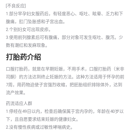
[不良反应]
1.部分早孕妇女服药后，有轻度恶心、呕吐、眩晕、乏力和下
腹痛，肛门坠胀感和子宫出血。
2.个别妇女可出现皮疹。
3.使用前列腺素后可有腹痛，部分对象可发生呕吐、腹泻。少
数有潮红和发麻现象。
打胎药介绍
口服打胎药，就是在早期妊娠，不用手术，口服打胎药（米非
司酮）的方法达到终止妊娠的方法。这种方法适用于怀孕的前
7周，用药物迫使子宫强烈收缩，把胚胎组织排除体外，达到
流产效果。
药流适应人群
1.停经在49日以内，检查后确保属于宫内孕的，年龄在40岁以
下，且自愿要求结束妊娠的健康妇女。
2.没有慢性疾病或过敏性哮喘病史。