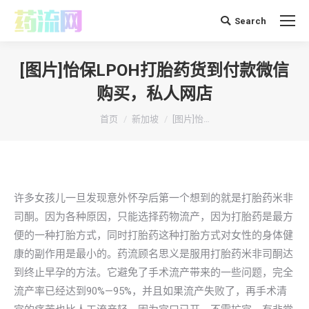
Search
搜
索：
[图片]怡保LPOH打胎药货到付款微信
购买，私人网店
你在这里：
首页
新加坡
[图片]怡…
许多女孩儿一旦发现意外怀孕后第一个想到的就是打胎药米非
司酮。因为各种原因，只能选择药物流产，因为打胎药是最方
便的一种打胎方式，同时打胎药这种打胎方式对女性的身体健
康的副作用是最小的。药流顾名思义是服用打胎药米非司酮达
到终止早孕的方法。它避免了手术流产带来的一些问题，完全
流产率已经达到90%—95%，并且如果流产失败了，再手术清