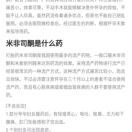
痛苦小，效果可靠，不动手术就能够解决意外怀孕的烦恼，不
能不让人欣喜。虽然药流有着诸多优点，但是也不能自己胡乱
服用。必须去医院做检查后，经过医生的判断，根据怀孕天数
来指导用药。
米非司酮是什么药
打胎药米非司酮是我国使用最多的流产药物，一般口服米非司
酮和米索前列醇来达到药流的效果。采用流产药物进行流产已
经是很常见的一种流产方式，这种流产方式痛苦比较小，而且
见效快。不过必须要注意怀孕在三个月以上的患者不适合使用
流产药，而且有心脏疾病或者细血管疾病的人群不要使用流产
药。
[不良反应]
1.部分早孕妇女服药后，有轻度恶心、呕吐、眩晕、乏力和下
腹痛，肛门坠胀感和子宫出血。
2.个别妇女可出现皮疹。