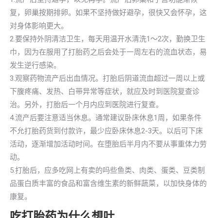
复，卵巢按期排卵。如果不坚持做好避孕，很快又会怀孕，这
对身体影响更大。
2.要保持外阴清洁卫生，每天用温开水清洗1～2次，勤换卫生
巾，因为在服用了打胎药之后会处于一周左右的流血状态，易
发生逆行感染。
3.观察药物流产后出血情况。打胎后阴道流血超过一周以上或
下腹疼痛、发热、白带异常等症状，就应及时到医院复查诊
治。另外，打胎后一个月内应到医院进行复查。
4.流产后要注意适当休息。通常建议卧床休息1周，如果条件
不允打胎药货到付款许，最少应卧床休息2-3天。以后可下床
活动，逐渐增加活动时间。在堕胎后半月内不要从事重体力劳
动。
5.打胎后，应多吃网上有卖的吗些鱼类、肉类、蛋类、豆类制
品蛋白质丰富的食品和富含维生素的新鲜蔬菜，以加快身体的
康复。
吃打胎药为什么想吐