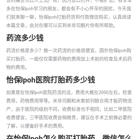
宫的痛苦也比人工流产轻，因为宫口已开，不需扩宫。有非常
多在怡保lpoh学习的朋友，都会有不小心怀孕的困扰，今天我
们就来聊一聊，怡保lpoh打胎药货到付款微信购买，认真阅读
本篇文章，会对在哪可以买到米非司酮片你有所帮助。
药流多少钱
药流价格是多少？做一次药流的价格很便宜，国外怡保lpoh购
买打胎药，一般仅仅需要药物的费用加上术前的检查及术后药
物的费用。
怡保lpoh医院打胎药多少钱
如果是在怡保lpoh医院药流的话，费用大概在2000左右，检查
费用，药物费用等等。米非司酮和米索前列醇合用才能药物流
产，由于医院的级别不同，收费标准也不相同，比如二甲医院
收费便宜，三甲医院收费会稍微贵，建议在手术之前做必要的
了解，以便备好手术的费用。
在怡保lpoh怎么购买打胎药，微信怎么