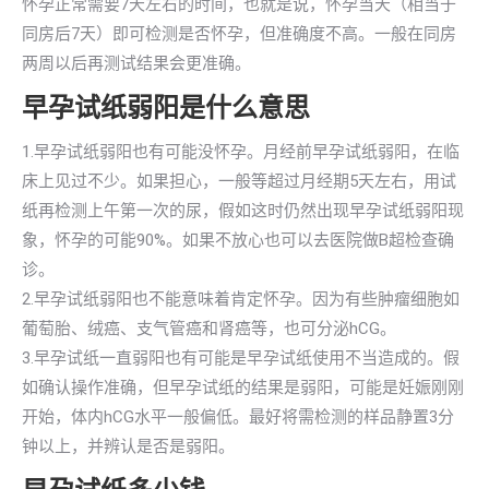
怀孕正常需要7天左右的时间，也就是说，怀孕当天（相当于
同房后7天）即可检测是否怀孕，但准确度不高。一般在同房
两周以后再测试结果会更准确。
早孕试纸弱阳是什么意思
1.早孕试纸弱阳也有可能没怀孕。月经前早孕试纸弱阳，在临
床上见过不少。如果担心，一般等超过月经期5天左右，用试
纸再检测上午第一次的尿，假如这时仍然出现早孕试纸弱阳现
象，怀孕的可能90%。如果不放心也可以去医院做B超检查确
诊。
2.早孕试纸弱阳也不能意味着肯定怀孕。因为有些肿瘤细胞如
葡萄胎、绒癌、支气管癌和肾癌等，也可分泌hCG。
3.早孕试纸一直弱阳也有可能是早孕试纸使用不当造成的。假
如确认操作准确，但早孕试纸的结果是弱阳，可能是妊娠刚刚
开始，体内hCG水平一般偏低。最好将需检测的样品静置3分
钟以上，并辨认是否是弱阳。