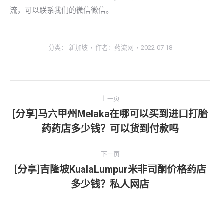
流，可以联系我们的微信微信。
分类：
新加坡
作者：
药流网
2022-07-18
文
上一页
章
[分享]马六甲州Melaka在哪可以买到进口打胎
上
药药店多少钱？可以货到付款吗
导
一
文
航
下一页
章：
[分享]吉隆坡KualaLumpur米非司酮价格药店
下
多少钱？私人网店
一
文
章：