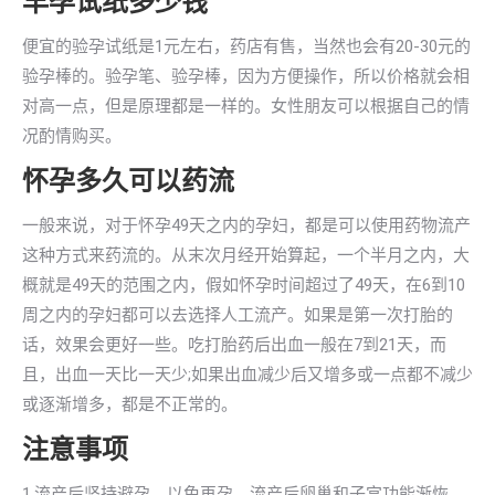
早孕试纸多少钱
便宜的验孕试纸是1元左右，药店有售，当然也会有20-30元的
验孕棒的。验孕笔、验孕棒，因为方便操作，所以价格就会相
对高一点，但是原理都是一样的。女性朋友可以根据自己的情
况酌情购买。
怀孕多久可以药流
一般来说，对于怀孕49天之内的孕妇，都是可以使用药物流产
这种方式来药流的。从末次月经开始算起，一个半月之内，大
概就是49天的范围之内，假如怀孕时间超过了49天，在6到10
周之内的孕妇都可以去选择人工流产。如果是第一次打胎的
话，效果会更好一些。吃打胎药后出血一般在7到21天，而
且，出血一天比一天少;如果出血减少后又增多或一点都不减少
或逐渐增多，都是不正常的。
注意事项
1.流产后坚持避孕，以免再孕。流产后卵巢和子宫功能渐恢