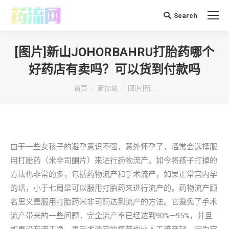
Search
搜
索：
[图片]新山JOHORBAHRU打胎药哪个
好药店有卖吗？可以货到付款吗
你在这里：
首页
新加坡
[图片]新…
由于一些女孩子的避孕意识不强，意外怀孕了，通常会选择服
用打胎药（米非司酮片）来进行药物流产。如今将孩子打掉的
方法也非常的多，包括药物流产和手术流产，如果正常宫内孕
的话，小于七周是可以服用打胎药来进行流产的。药物流产顾
名思义是服用打胎药米非司酮达到流产的方法。它避免了手术
流产带来的一些问题，完全流产率已经达到90%—95%，并且