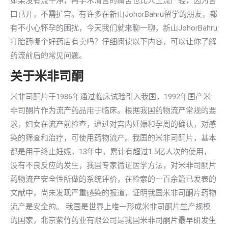
如果没有流干净，再手术清宫的痛苦也比人工流产轻，因为宫
口已开，不需扩宫。有许多在新山JohorBahru留学的朋友，都
有不小心怀孕的困扰，今天我们就来聊一聊，新山JohorBahru
打胎药哪个好药店有卖吗？仔细阅读以下内容，可以让你了解
药流前后的常见问题。
关于米非司酮
米非司酮片于1986年通过临床试验引入我国，1992年国产米
非司酮片作为流产药品用于临床。根据我国药物流产常规的要
求，妇女在流产前检查，通过对宫内妊娠和孕周的确认，对感
染的筛查和治疗，可使用药物流产。我国的米非司酮片，基本
都是用于终止妊娠，13年中，累计有超过1.5亿人次的使用，
没有不良反应的发生，我国专家循证医学方法，对米非司酮片
药物流产安全性所做的系统评价，在检索的一百余篇已发表的
文献中，尚未发现严重感染的报道，证明我国米非司酮片药物
流产是安全的。 我国是世界上唯一形成米非司酮片生产规模
的国家，北京紫竹药业有限公司是我国米非司酮片最早研发生