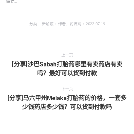
微信。
分类：
新加坡
作者：
药流网
2022-07-19
文
上一页
章
[分享]沙巴Sabah打胎药哪里有卖药店有卖
上
吗？最好可以货到付款
导
一
文
航
下一页
章：
[分享]马六甲州Melaka打胎药的价格，一套多
下
少钱药店多少钱？可以货到付款吗
一
文
章：