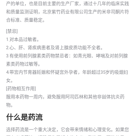
产的单位，也是目前主要的生产厂家，通过十几年的临床实践
和质量监测证明，北京紫竹药业有限公司生产的米非司酮片符
合标准、质量稳定。
[禁忌]
1.对本品过敏者。
2.心、肝、肾疾病患者及肾上腺皮质功能不全者。
3.有使用前列腺素类药物禁忌者：如青光眼、哮喘及对前列腺
素类药物过敏等。
4.带宫内节育器妊娠和怀疑宫外孕者，年龄超过35岁的吸烟妇
女。
[药物相互作用]
服用本药物一周内，避免服用阿司匹林和其他非畄体抗炎药
物。
什么是药流
选择药流是一个重大决定，它会带来情绪和心理变化。如果您