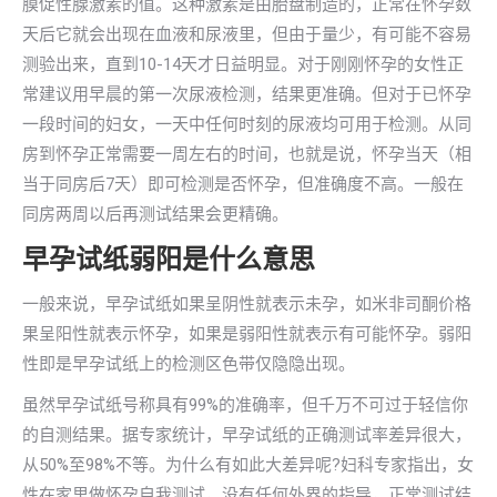
膜促性腺激素的值。这种激素是由胎盘制造的，正常在怀孕数
天后它就会出现在血液和尿液里，但由于量少，有可能不容易
测验出来，直到10-14天才日益明显。对于刚刚怀孕的女性正
常建议用早晨的第一次尿液检测，结果更准确。但对于已怀孕
一段时间的妇女，一天中任何时刻的尿液均可用于检测。从同
房到怀孕正常需要一周左右的时间，也就是说，怀孕当天（相
当于同房后7天）即可检测是否怀孕，但准确度不高。一般在
同房两周以后再测试结果会更精确。
早孕试纸弱阳是什么意思
一般来说，早孕试纸如果呈阴性就表示未孕，如米非司酮价格
果呈阳性就表示怀孕，如果是弱阳性就表示有可能怀孕。弱阳
性即是早孕试纸上的检测区色带仅隐隐出现。
虽然早孕试纸号称具有99%的准确率，但千万不可过于轻信你
的自测结果。据专家统计，早孕试纸的正确测试率差异很大，
从50%至98%不等。为什么有如此大差异呢?妇科专家指出，女
性在家里做怀孕自我测试，没有任何外界的指导，正常测试结