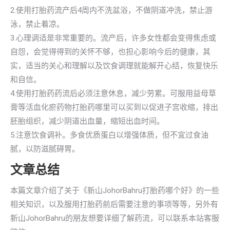
2.使用打胎药流产后4周内不洗盆浴，不做阴道冲洗，禁止游
泳，禁止着凉。
3.心理调适是非常重要的。流产后，许多女性都会变得焦虑或
自怨，会觉得得到的关怀不够，也担心影响今后的健康，其
实，适当的关心和理解以及饮食调理就能解开心结，恢复快乐
和自信。
4.使用打胎药药流后必须注意休息，减少劳累。可服用益母草
膏等活血化瘀药物打胎药哪里可以买到以促进子宫收缩，排出
胚胎组织，减少阴道出血量，缩短出血时间。
5.注意饮食调补。多食优质蛋白以增强体质，但不宜过食油
腻，以防滋腻碍胃。
文章总结
本篇文章介绍了关于《新山JohorBahru打胎药哪个好》的一些
相关知识，以及服用打胎药前后需要注意的事项等等，另外有
新山JohorBahru的朋友想要详细了解药流，可以联系本站客服