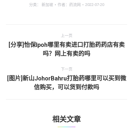
分类：
新加坡
作者：
药流网
2022-07-20
文
上一页
章
[分享]怡保lpoh哪里有卖进口打胎药药店有卖
上
吗？网上有卖的吗
导
一
文
航
下一页
章：
[图片]新山JohorBahru打胎药哪里可以买到微
下
信购买，可以货到付款吗
一
文
章：
相关文章