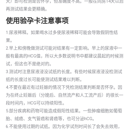
天）即可检测是否怀孕，但准确度不高。一般在同房14天以后
再测试结果会更精确。
使用验孕卡注意事项
1.尿液稀释。如果喝水过多使尿液稀释可能会导致假阴性结
果。
2.早上和傍晚做测试可能对结果有一定影响。早上的尿液中一
般有最高的HCG值，所以大多数说明书中都建议晨起的时候测
试，但这也不是绝对的。
3.测试时注意尿液浸没试纸的长度。有些时候尿液浸没检测试
纸的长度过长可能使测试结果难以判断。
4.不要在最近有过妊娠的情况下凭检测结果判断是否怀孕。因
为在终止妊娠后（分娩后、自然流产和人工流产后）的很长一
段时间内，HCG可以持续阳性。
5.部分疾病和药物可能造成假阳性结果。一些肿瘤细胞如葡萄
胎、绒癌、支气管癌和肾癌等，也可分泌hCG。
6.不能使用过期的试纸。因为化学试剂时间长了会失去效用，