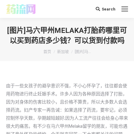
Search
搜
索：
[图片]马六甲州MELAKA打胎药哪里可
以买到药店多少钱？可以货到付款吗
你在这里：
首页
新加坡
[图片]马…
由于一些女孩子的避孕意识不强，不小心怀孕了，往往都会使
用药物进行终止妊娠手术。许多人因为各种原因选择了打胎，
因为对身体的伤害比较小，且价格不算贵，所以大多数人会选
择药流。妇产专家一再告诫：如果选择了药流，要牢记，必须
控制怀孕天数，孕期越短越好;因为人工流产往往会给身心带来
很大的痛苦。有不少在马六甲州Melaka留学的朋友，可能也遇