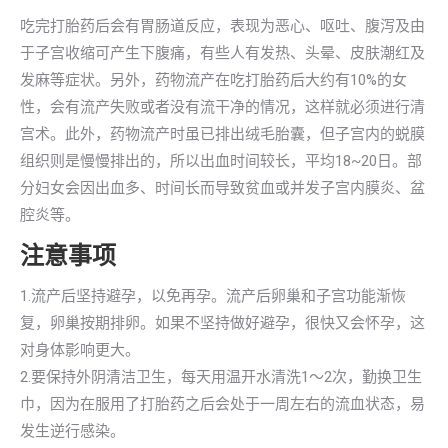
吃完打胎药后会有胃肠道反应，表现为恶心、呕吐、腹泻及由
于子宫收缩可产生下腹痛，有些人有发热、头晕、皮肤潮红及
发麻等症状。另外，药物流产在吃打胎药后大约有10%的女
性，会有流产失败或者没有流干净的情况，这样就必须进行清
宫术。此外，药物流产时虽已排出绒毛胎囊，但子宫内的蜕膜
组织则是慢慢排出的，所以出血时间较长，平均18~20日。部
分妇女会因出血多、时间长而导致贫血或并发子宫内膜炎、盆
腔炎等。
注意事项
1.流产后坚持避孕，以免再孕。流产后卵巢和子宫功能渐恢
复，卵巢按期排卵。如果不坚持做好避孕，很快又会怀孕，这
对身体影响更大。
2.要保持外阴清洁卫生，每天用温开水清洗1～2次，勤换卫生
巾，因为在服用了打胎药之后会处于一周左右的流血状态，易
发生逆行感染。