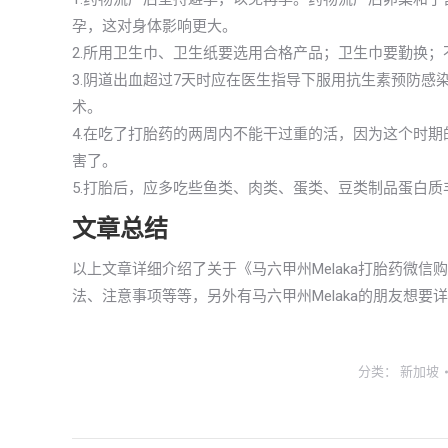
孕，这对身体影响更大。
2.所用卫生巾、卫生纸要选用合格产品；卫生巾要勤换
3.阴道出血超过7天时应在医生指导下服用抗生素预防
术。
4.在吃了打胎药的两周内不能干过重的活，因为这个时
害了。
5.打胎后，应多吃些鱼类、肉类、蛋类、豆类制品蛋白
文章总结
以上文章详细介绍了关于《马六甲州Melaka打胎药微
法、注意事项等等，另外有马六甲州Melaka的朋友想
分类：
新加坡