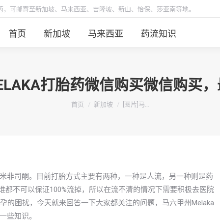
胎药，可邮寄至新加坡、马来西亚、吉隆坡、新山、怡保、莎亚南等地。
首页
新加坡
马来西亚
药流知识
MELAKA打胎药微信购买微信购买
你在这里：
首页
新加坡
[图片]马…
米非司酮。目前打胎方式主要有两种，一种是人流，另一种则是药
谁都不可以保证100%流掉，所以在流不清的情况下需要积极去医院
怀孕的困扰，今天就来回答一下大家都关注的问题，马六甲州Melaka
一些知识。