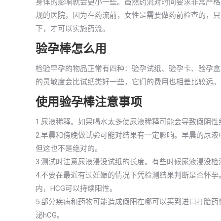
身体的影响就会更小一些。虽然药流对时间要求非常严格
规的医院，因为在药流前，女性是需要做药前检查的，只
下，才可以实施药流。
验孕棒怎么用
检验早孕的物品正常有四种：验孕试纸、验孕卡、验孕盒
的灵敏度会比试纸类好一些，它们的费用也相差比较远。
使用验孕棒注意事项
1.尿液稀释。如果喝水太多使尿液稀释可能会导致假阴性
2.早晨和傍晚做试验可能对结果有一定影响。早晨的尿液
但这也不是绝对的。
3.测试时注意尿液浸没试纸的长度。有些时候尿液浸没
4.不要在最近有过妊娠的情况下凭检测结果判断是否怀
内，HCG可以持续阳性。
5.部分疾病和药物可能造成假阳在哪可以买到进口打胎
泌hCG。