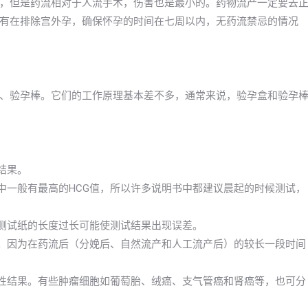
，但是药流相对于人流手术，伤害也是最小的。药物流产一定要去
有在排除宫外孕，确保怀孕的时间在七周以内，无药流禁忌的情况
、验孕棒。它们的工作原理基本差不多，通常来说，验孕盒和验孕
结果。
中一般有最高的HCG值，所以许多说明书中都建议晨起的时候测试，
检测试纸的长度过长可能使测试结果出现误差。
孕。因为在药流后（分娩后、自然流产和人工流产后）的较长一段时间
药性结果。有些肿瘤细胞如葡萄胎、绒癌、支气管癌和肾癌等，也可分