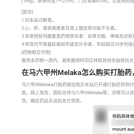
(1mg)。卧床休息1～2小时，门诊观察6小时。注意用
[禁忌]
1.对本品过敏者。
2.心、肝、肾疾病患者及肾上腺皮质功能不全者。
3.有使用前列腺素类药物禁忌者：如青光眼、哮喘及对
4.带宫内节育器妊娠和怀疑宫外孕者，年龄超过35岁的
[药物相互作用]
服用本药物一周内，避免服用阿司匹林和其他非畄体抗炎
在马六甲州Melaka怎么购买打胎
马六甲州Melaka打胎药微信购买本站已开通打胎药货
款。网上淘宝，国际支持马六甲州Melaka等，详情可
伪，确定药品无误后支付货款。