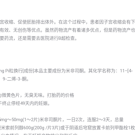
宫收缩、促使胚胎排出体外。在这个过程中，患者因子宫收缩会有
有效、无创伤等优点。虽然药物流产有着诸多优点，但是药物流产
要药流，还是需要去医院进行B超检查。
isitong Pi粒换行[成份]本品主要成份为米非司酮。其化学名称为：11–[4-
4，9-二烯-3-酮。
本品为微黄色片，无臭无味。打胎药的价格
于终止停经49天内的妊娠。
g～50mg(1～2片)米非司酮片，一日2次，连服2～3天，总量
米索前列醇600g(200g /片3片)或于阴道后穹窟放置卡前列甲酯栓1枚