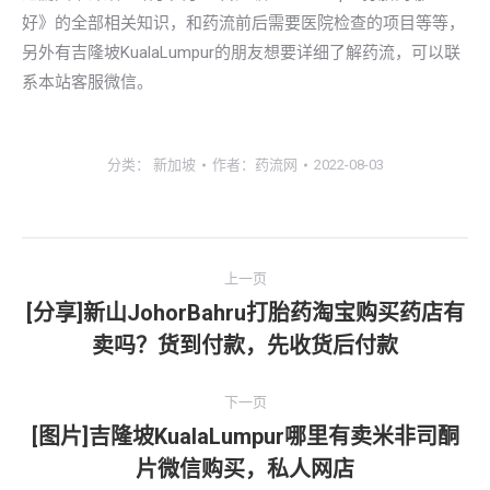
好》的全部相关知识，和药流前后需要医院检查的项目等等，
另外有吉隆坡KualaLumpur的朋友想要详细了解药流，可以联
系本站客服微信。
分类：
新加坡
作者：
药流网
2022-08-03
文
上一页
章
[分享]新山JohorBahru打胎药淘宝购买药店有
上
卖吗？货到付款，先收货后付款
导
一
文
航
下一页
章：
[图片]吉隆坡KualaLumpur哪里有卖米非司酮
下
片微信购买，私人网店
一