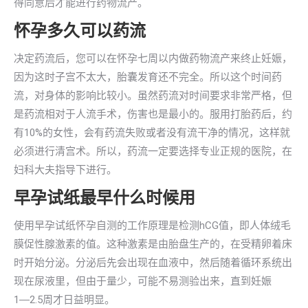
得同意后才能进行药物流产。
怀孕多久可以药流
决定药流后，您可以在怀孕七周以内做药物流产来终止妊娠，
因为这时子宫不太大，胎囊发育还不完全。所以这个时间药
流，对身体的影响比较小。虽然药流对时间要求非常严格，但
是药流相对于人流手术，伤害也是最小的。服用打胎药后，约
有10%的女性，会有药流失败或者没有流干净的情况，这样就
必须进行清宫术。所以，药流一定要选择专业正规的医院，在
妇科大夫指导下进行。
早孕试纸最早什么时候用
使用早孕试纸怀孕自测的工作原理是检测hCG值，即人体绒毛
膜促性腺激素的值。这种激素是由胎盘生产的，在受精卵着床
时开始分泌。分泌后先会出现在血液中，然后随着循环系统出
现在尿液里，但由于量少，可能不易测验出来，直到妊娠
1―2.5周才日益明显。