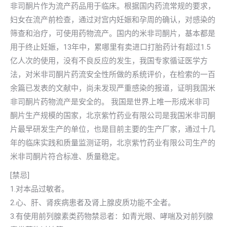
非司酮片作为流产药品用于临床。根据国内药流常规的要求，
妇女在流产前检查，通过对宫内妊娠和孕周的确认，对感染的
筛查和治疗，可使用药物流产。国内的米非司酮片，基本都是
用于终止妊娠，13年中，累哪里有卖进口打胎药计有超过1.5
亿人次的使用，没有不良反应的发生，我国专家循证医学方
法，对米非司酮片药流安全性所做的系统评价，在检索的一百
余篇已发表的文献中，尚未发现严重感染的报道，证明我国米
非司酮片药物流产是安全的。 我国是世界上唯一形成米非司
酮片生产规模的国家，北京紫竹药业有限公司是我国米非司酮
片最早研发生产的单位，也是目前主要的生产厂家，通过十几
年的临床实践和质量监测证明，北京紫竹药业有限公司生产的
米非司酮片符合标准、质量稳定。
[禁忌]
1.对本品过敏者。
2.心、肝、肾疾病患者及肾上腺皮质功能不全者。
3.有使用前列腺素类药物禁忌者：如青光眼、哮喘及对前列腺