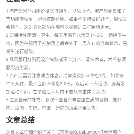
1.流产后米非司酮价格坚持避孕，以免再孕。流产后卵巢和子
宫功能渐恢复，卵巢按期排卵。如果不坚持做好避孕，很快又
会怀孕，这对身体影响在哪可以买到进口打胎药更大。
2.要保持外阴清洁卫生，每天用温开水清洗1～2次，勤换卫生
巾，因为在服用了打胎药之后会处于一周左右的流血状态，易
发生逆行感染。
3.凡因服用打胎药流产失败或不全流产、清宫术者，术后必须
服用抗生素。
4.流产后需要注意适当休息。通常建议卧床休息1周，如果条
件不允许，最少应卧床休息2-3天。以后可下床活动，逐渐增
加活动时间。在堕胎后半月内不要从事重体力劳动。
5.注意营养的补充，多吃一些含有丰富蛋白质的食物，像鸡
肉，鱼肉，牛奶，鸡蛋，新鲜的蔬菜水果等等。
文章总结
这篇文章详细介绍了关于《吉隆坡KualaLumpur打胎药哪个