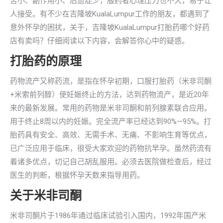
苦小、副作用小、后遗症少，服药者心理压力也不大，易于让
人接受。有不少在吉隆坡KualaLumpur工作的朋友，都遇到了
意外怀孕的困扰，关于，吉隆坡KualaLumpur打胎药哪个好药
店有卖吗？仔细阅读以下内容，会解答你心中的疑惑。
打胎药的原理
药物流产又称药流，是指在怀孕初期，口服打胎药（米非司酮
+米索前列醇）使妊娠终止的方法，达到药物流产，是近20年
来的最新发展。常用的药物是米非司酮和前列腺素联合应用。
用于终止8周以内的妊娠。完全流产率已经达到90%—95%。打
胎药具有安全、高效、无需手术、无痛、不影响生育等优点，
已广泛应用于临床，很受大家欢迎的药物抗早孕。虽然药流有
着诸多优点，切记自己胡乱服用。必须去医院做检查后，经过
医生的判断，根据怀孕天数来指导用药。
关于米非司酮
米非司酮片于1986年通过临床试验引入国内，1992年国产米