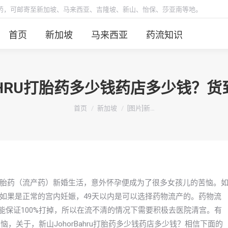
胎药，可邮寄至新加坡、马来西亚、吉隆坡、新山、怡保、莎亚南等地。
首页
新加坡
马来西亚
药流知识
RBAHRU打胎药多少钱药店多少钱？
你在这里：
首页
新加坡
[图片]新…
胎药（流产药）新婚生活，意外怀孕便成为了很多女孩儿的苦恼。
如果是正常的宫内妊娠，49天以内是可以选择药物流产的。药物流
能保证100%打掉，所以在流不清的情况下需要积极去医院清宫。有
烦恼，关于，新山JohorBahru打胎药多少钱药店多少钱？相信下面的