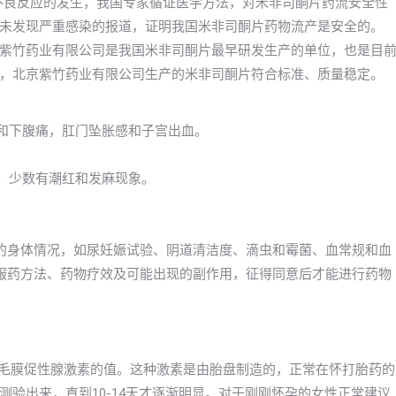
有不良反应的发生，我国专家循证医学方法，对米非司酮片药流安全性
未发现严重感染的报道，证明我国米非司酮片药物流产是安全的。
紫竹药业有限公司是我国米非司酮片最早研发生产的单位，也是目
，北京紫竹药业有限公司生产的米非司酮片符合标准、质量稳定。
力和下腹痛，肛门坠胀感和子宫出血。
泻。少数有潮红和发麻现象。
的身体情况，如尿妊娠试验、阴道清洁度、滴虫和霉菌、血常规和血
服药方法、药物疗效及可能出现的副作用，征得同意后才能进行药物
绒毛膜促性腺激素的值。这种激素是由胎盘制造的，正常在怀打胎药的
验出来，直到10-14天才逐渐明显。对于刚刚怀孕的女性正常建议