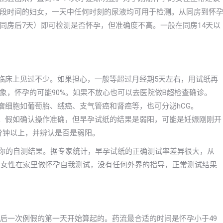
段时间的妇女，一天中任何时刻的尿液均可用于检测。从同房到怀
同房后7天）即可检测是否怀孕，但准确度不高。一般在同房14天以
在临床上见过不少。如果担心，一般等超过月经期5天左右，用试纸再
象，怀孕的可能90%。如果不放心也可以去医院做B超检查确诊。
瘤细胞如葡萄胎、绒癌、支气管癌和肾癌等，也可分泌hCG。
的。假如确认操作准确，但早孕试纸的结果是弱阳，可能是妊娠刚刚开
分钟以上，并辨认是否是弱阳。
信你的自测结果。据专家统计，早孕试纸的正确测试率差异很大，从
出，女性在家里做怀孕自我测试，没有任何外界的指导，正常测试结果
最后一次例假的第一天开始算起的。药流最合适的时间是怀孕小于49