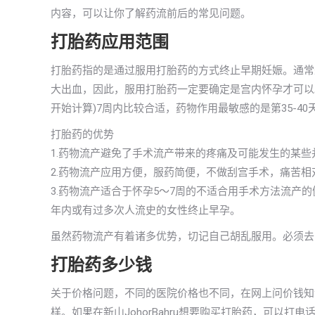
内容，可以让你了解药流前后的常见问题。
打胎药应用范围
打胎药指的是通过服用打胎药的方式终止早期妊娠。通常
大出血，因此，服用打胎药一定要确定是宫内怀孕才可以
开始计算)7周内比较合适，药物作用最敏感的是第35-40
打胎药的优势
1.药物流产避免了手术流产带来的疼痛及可能发生的某
2.药物流产应用方便，服药简便，不做刮宫手术，痛苦
3.药物流产适合于怀孕5～7周的不适合用手术方法流产
年内或有过多次人流史的女性终止早孕。
虽然药物流产有着诸多优势，切记自己胡乱服用。必须去
打胎药多少钱
关于价格问题，不同的医院价格也不同，在网上问价钱知
样。如果在新山JohorBahru想要购买打胎药，可以