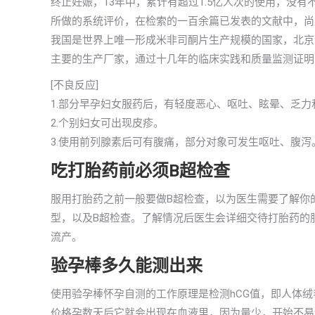
终止妊娠，13年中，累计有超过1.5亿人次的使用，没
所做的系统评价，在检索的一百余篇已发表的文献中，尚
我国是世界上唯一形成米非司酮片生产规模的国家，北京
主要的生产厂家，通过十几年的临床实践和质量监测证明
[不良反应]
1.部分早孕妇女服药后，有轻度恶心、呕吐、眩晕、乏
2.个别妇女可出现皮疹。
3.使用前列腺素后可有腹痛，部分对象可发生呕吐、腹
吃打胎药前必须B超检查
服用打胎药之前一般要做B超检查，以为医生需要了解你
型，以及B超检查。了解情况后医生会详细交待打胎药的
流产。
验孕棒多久能测出来
使用验孕棒怀孕自测的工作原理是检测hCG值，即人体
价格孕数天后它就会出现在血液里，因为量少，开始不易测