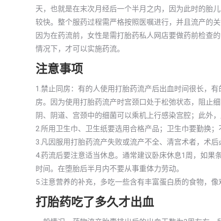
天，也就是在末次月经后一个半月之内，因为此时的胎儿
较快。整个服药过程需严格按照医嘱进行，并且流产的关
因为在药流前，女性是需打胎药私人网店要做药前检查的
情况下，才可以实施药流。
注意事项
1.禁止同房：有的人使用打胎药流产后出血时间很长，
房。因为使用打胎药流产时宫颈口处于松弛状态，阻止细
阴、阴道、宫颈中的细菌可以乘机上行感染宫腔；此外，
2.所用卫生巾、卫生纸要选用合格产品；卫生巾要勤换
3.凡因服用打胎药流产失败或流产不全、清宫术者，术后
4.药流后要注意适当休息。通常建议卧床休息1周，如果
时间。在堕胎后半月内不要从事重体力劳动。
5.注意营养的补充，多吃一些含有丰富蛋白质的食物，
打胎药吃了多久才出血