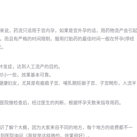
来说，药流只适用于宫内孕，如果是宫外孕的话，用药物流产会引
。而且有严格的时间限制，服用打胎药的最佳时间一般在怀孕(停经
天。
些并发症，达到人工流产的目的。
相对小一些，效果基本可靠。
的健康妇女，尤其是有瘢痕子宫、哺乳期妊娠子宫、子宫畸形，人流半
医院做检查后，经过医生的判断，根据怀孕天数来指导用药。
识了解个大概，因为大家来自不同的地方，每个地方的收费都不一
打电话到医院询问（我就是这样做的，效果很好）。