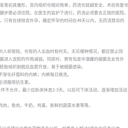
发育初具雏形，宫内组织也相对简单，药流也就越安全，术后恢复
键步骤必须住院，在医生的监护下进行。药流必须要去正规的医院
，只有在排除宫外孕，确定怀孕的时间在49天以内，无药流禁忌的
有的人却很短，也有的人出血时有时无。无论哪种情况，都应禁止同
菌进入宫腔的作用减弱。同房时，男性包皮中潜藏的细菌及女性外
胚胎组织剥脱后血窦开放，易于被细菌感染。
；不穿化纤面料的内裤；内裤每日换洗。
必须服用抗生素。
条件不允许，最少应卧床休息2-3天。以后可下床活动，逐渐增加活动
像鸡肉，鱼肉，牛奶，鸡蛋，新鲜的蔬菜水果等等。