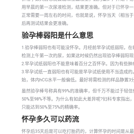
用早晨的第一次尿液检测，结果更准确。但对于已怀孕一
正常需要一周左右的时间，也就是说，怀孕当天（相当于
后再测试结果会更准确。
验孕棒弱阳是什么意思
1.验孕棒弱阳也有可能没怀孕。月经前早孕试纸弱阳，
检测上午第一次的尿，如果这时候仍然出现验孕棒弱阳现
2.早孕试纸弱阳也不能意味着百分之百怀孕。因为有些肿
3.早孕试纸一直弱阳也有可能是早孕试纸使用不当造成
始，体内hCG水平一般偏低。最好将需检测的样品静置3
虽然验孕棒号称具有99%的准确率，但千万不能过于轻
50%至98%不等。为什么有如此大差异呢?妇科专家指
只能达到50%至75%的精确率。
怀孕多久可以药流
怀孕后35天后是可以吃打胎药的，计算怀孕的时间是从