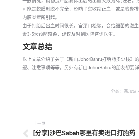
一般情况，药物流产胎囊排出后的出血天数为3周左右。
可能是蜕膜剥脱不完全，影响子宫收缩止血，或是胎囊排
内膜炎症所引起。
由于打胎后出血时间很长，宫颈口松驰，会给细菌的滋生
素3-5天预防感染，建议及时到医院咨询医生。
文章总结
以上文章介绍了关于《新山JohorBahru打胎药多少
题、注意事项等等，另外有新山JohorBahru的朋友
分类：
新加坡
文
上一页
章
[分享]沙巴Sabah哪里有卖进口打胎药
上