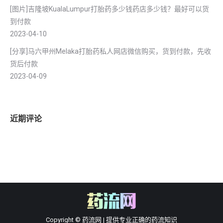
[图片]吉隆坡KualaLumpur打胎药多少钱药店多少钱？最好可以货
到付款
2023-04-10
[分享]马六甲州Melaka打胎药私人网店微信购买，货到付款，先收
货后付款
2023-04-09
近期评论
Copyright © 药流网 | 提供专业正确的药流知识