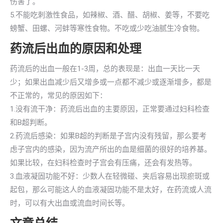
伤害了。
5.不能吃刺激性食品，如辣椒、酒、醋、胡椒、姜等，不要吃
螃蟹、田螺、河蚌等寒性食物。不吃或少吃油腻生冷食物。
药流后出血的原因和处理
药流后的出血一般在1-3周，总的表现是：出血一天比一天
少；如果出血减少后又增多或一点都不减少或逐渐增多，都是
不正常的，常见的原因如下：
1.没有流干净：药流后出血的主要原因，正常要通过妇科检查
和B超判断。
2.药流后感染：如果B超的判断是子宫内没有残留，那么要考
虑子宫内的感染，因为流产所出的血是细菌的很好的培养基。
如果比较，在妇科检查时子宫会有压痛，还会有发热等。
3.血液凝固功能不好：少数人在轻微碰、夹后容易出现瘀斑或
起包，那么可能这人的血液凝固功能不是太好，在药流或人流
时，可以有大出血或流血时间长等。