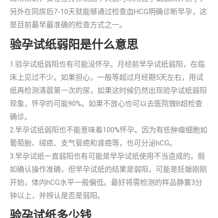
另外在同房后7-10天就能够通过检查血HCG明确诊断早孕，这
是目前最早最准确的检查方式之一。
验孕试纸弱阳是什么意思
1.验孕试纸弱阳也有可能没怀孕。月经前早孕试纸弱阳，在临
床上见过不少。如果担心，一般等超过月经期5天左右，用试
纸再检测清晨第一次的尿，如果这时候仍然出现验孕试纸弱阳
现象，怀孕的可能90%。如果不放心也可以去医院做B超检查
确诊。
2.早孕试纸弱阳也不能意味着100%怀孕。因为有些肿瘤细胞如
葡萄胎、绒癌、支气管癌和肾癌等，也可分泌hCG。
3.早孕试纸一直弱阳也有可能是早孕试纸使用不当造成的。假
如确认操作准确，但早孕试纸的结果是弱阳，可能是妊娠刚刚
开始，体内hCG水平一般偏低。最好将需检测的样品静置3分
钟以上，并辨认是否是弱阳。
验孕试纸多少钱