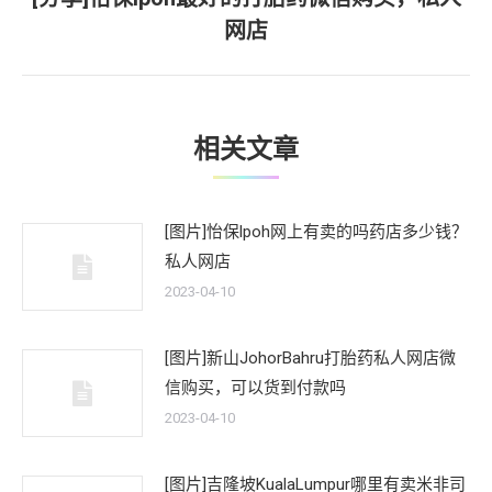
下
网店
一
文
章：
相关文章
[图片]怡保lpoh网上有卖的吗药店多少钱？
私人网店
2023-04-10
[图片]新山JohorBahru打胎药私人网店微
信购买，可以货到付款吗
2023-04-10
[图片]吉隆坡KualaLumpur哪里有卖米非司