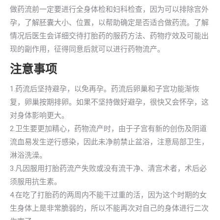
做药流前一定要进行全身体检和妇科检查，因为可以排除宫外
孕，了解胚囊大小、位置，以帮助确定是否适合做药流。了解
情况后医生会详细交待打胎药的服药方法、药物疗效及可能出
现的副作用，征得同意后就可以进行药物流产。
注意事项
1.药流后坚持避孕，以免再孕。药流后卵巢和子宫功能渐恢
复，卵巢按期排卵。如果不坚持做好避孕，很快又会怀孕，这
对身体影响更大。
2.卫生要更加精心，药物流产时，由于子宫有新的创伤及阴道
流血易发生逆行感染，因此未净前禁止盆浴，注意局部卫生，
淋浴洗澡。
3.凡因服用打胎药流产失败或没有流干净、清宫术者，术后必
须服用抗生素。
4.在吃了打胎药的两周内不能干过重的活，因为这个时期的女
生身体上是非常脆弱的，所以不能再次对自己的身体进行二次