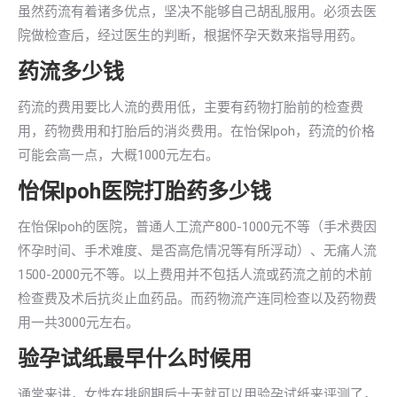
虽然药流有着诸多优点，坚决不能够自己胡乱服用。必须去医
院做检查后，经过医生的判断，根据怀孕天数来指导用药。
药流多少钱
药流的费用要比人流的费用低，主要有药物打胎前的检查费
用，药物费用和打胎后的消炎费用。在怡保lpoh，药流的价格
可能会高一点，大概1000元左右。
怡保lpoh医院打胎药多少钱
在怡保lpoh的医院，普通人工流产800-1000元不等（手术费因
怀孕时间、手术难度、是否高危情况等有所浮动）、无痛人流
1500-2000元不等。以上费用并不包括人流或药流之前的术前
检查费及术后抗炎止血药品。而药物流产连同检查以及药物费
用一共3000元左右。
验孕试纸最早什么时候用
通常来讲，女性在排卵期后十天就可以用验孕试纸来评测了，