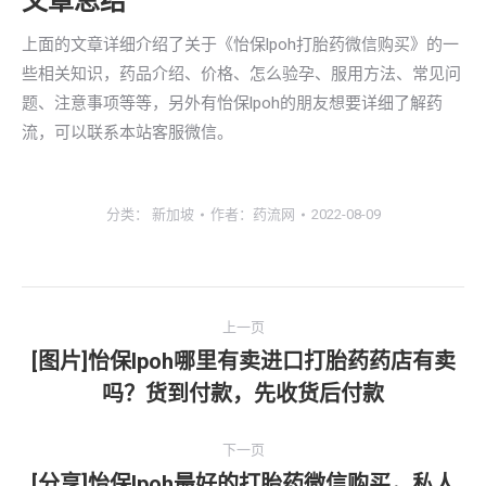
文章总结
上面的文章详细介绍了关于《怡保lpoh打胎药微信购买》的一
些相关知识，药品介绍、价格、怎么验孕、服用方法、常见问
题、注意事项等等，另外有怡保lpoh的朋友想要详细了解药
流，可以联系本站客服微信。
分类：
新加坡
作者：
药流网
2022-08-09
文
上一页
章
[图片]怡保lpoh哪里有卖进口打胎药药店有卖
上
吗？货到付款，先收货后付款
导
一
文
航
下一页
章：
[分享]怡保lpoh最好的打胎药微信购买，私人