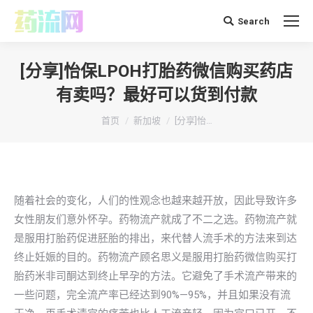
Search
搜
索：
[分享]怡保LPOH打胎药微信购买药店
有卖吗？最好可以货到付款
你在这里：
首页
新加坡
[分享]怡…
随着社会的变化，人们的性观念也越来越开放，因此导致许多
女性朋友们意外怀孕。药物流产就成了不二之选。药物流产就
是服用打胎药促进胚胎的排出，来代替人流手术的方法来到达
终止妊娠的目的。药物流产顾名思义是服用打胎药微信购买打
胎药米非司酮达到终止早孕的方法。它避免了手术流产带来的
一些问题，完全流产率已经达到90%—95%，并且如果没有流