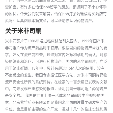
干净，再手术清宫的痛苦也比人工流产轻，因为宫口已开，不
需扩宫。有许多在怡保lpoh留学的朋友，都遇到了不小心怀孕
的困扰，今天我们就来解答，怡保lpoh打胎药微信购买药店有
卖吗？认真阅读本篇文章，可以帮助你认识药物流产。
关于米非司酮
米非司酮片于1986年通过临床试验引入国内，1992年国产米
非司酮片作为流产药品用于临床。根据国内药物流产常规的要
求，妇女在流产前检查，通过对宫内妊娠和孕期的确认，对感
染的筛查和治疗，可进行药物流产。国内的米非司酮片，广泛
用于终止妊娠，13年中，累计有超过1.5亿人次的使用，没有
不良反应的发生，我国专家循证医学方法，对米非司酮片药物
流产安全性所做的系统评价，在检索的一百余篇已发表的文献
中，尚未发现严重感染的报道，证明我国米非司酮片药物流产
是安全的。 我国是世界上唯一形成米非司酮片生产规模的国
家，北京紫竹药业有限公司是我国米非司酮片最早研发生产的
单位，也是目前主要的生产厂家，通过十几年的临床实践和质