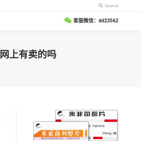
搜
Search
索：
客服微信：dd23562
？网上有卖的吗
就
终
，