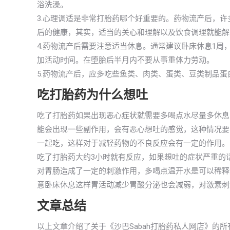
浴洗澡。
3.心理调适是非常打胎药哪个好重要的。药物流产后，
后的健康，其实，适当的关心和理解以及饮食调理就能解
4.药物流产后需要注意适当休息。通常建议卧床休息1周
加活动时间。在堕胎后半月内不要从事重体力劳动。
5.药物流产后，应多吃些鱼类、肉类、蛋类、豆类制品
吃打胎药为什么想吐
吃了打胎药如果出现恶心症状就需要多喝点水尽量多休息
能会出现一些副作用，会有恶心想吐的感觉，这种情况要
一起吃，这样对于减轻药物的不良反应会有一定的作用。
吃了打胎药大约3小时就有反应，如果想吐的症状严重的
对胃肠造成了一定的刺激作用，多喝点温开水是可以稀释
意卧床休息这样胃活动减少胃酸分泌也会减弱，对激素刺
文章总结
以上文章介绍了关于《沙巴Sabah打胎药私人网店》的