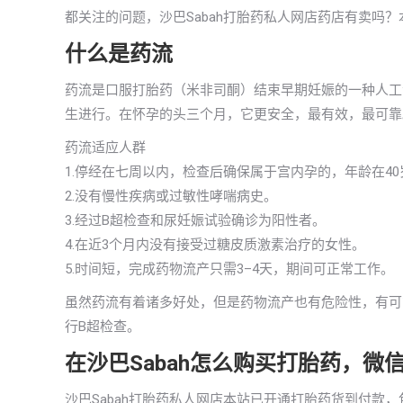
都关注的问题，沙巴Sabah打胎药私人网店药店有卖吗
什么是药流
药流是口服打胎药（米非司酮）结束早期妊娠的一种人工
生进行。在怀孕的头三个月，它更安全，最有效，最可靠
药流适应人群
1.停经在七周以内，检查后确保属于宫内孕的，年龄在4
2.没有慢性疾病或过敏性哮喘病史。
3.经过B超检查和尿妊娠试验确诊为阳性者。
4.在近3个月内没有接受过糖皮质激素治疗的女性。
5.时间短，完成药物流产只需3–4天，期间可正常工作。
虽然药流有着诸多好处，但是药物流产也有危险性，有可
行B超检查。
在沙巴Sabah怎么购买打胎药，微
沙巴Sabah打胎药私人网店本站已开通打胎药货到付款