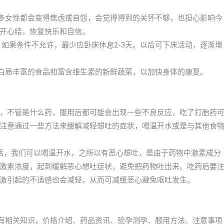
许多女性都会变得焦虑或自怨，会觉得得到的关怀不够，也担心影响今
开心结，恢复快乐和自信。
，如果条件不允许，最少应卧床休息2-3天。以后可下床活动，逐渐增
蛋白质丰富的食品和富含维生素的新鲜蔬菜，以加快身体的康复。
，不管是什么药，服用后都可能会出现一些不良反应，吃了打胎药
注意通过一些方法来缓解减轻想吐的症状，喝温开水或是与其他食
话，我们可以喝温开水，之所以有恶心想吐，是由于药物中激素成分
激素浓度，起到缓解恶心想吐症状，避免把药物吐出来。吃药后要
激引起的不适感也会减轻，从而可减缓恶心避免呕吐发生。
所有相关知识，价格介绍、药品资讯、验孕测孕、服用方法、注意事项