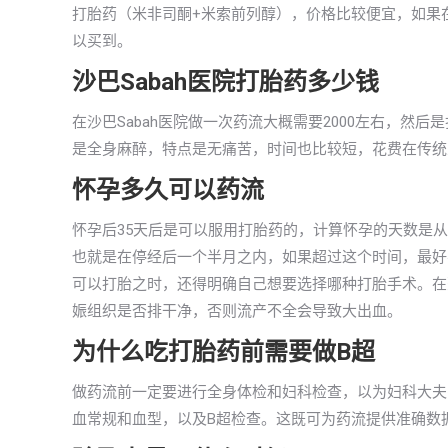
打胎药（米非司酮+米索前列醇），价格比较便宜，如果在
以买到。
沙巴Sabah医院打胎药多少钱
在沙巴Sabah医院做一次药流大概需要2000左右，
是全身麻醉，特点是无痛苦，时间也比较短，花费在传统人流
怀孕多久可以药流
怀孕后35天后是可以服用打胎药的，计算怀孕的天数是
也就是在停经后一个半月之内，如果超过这个时间，最好
可以打胎之时，还得明确自己想要选择哪种打胎手术。在
娠组织是否排干净，否则流产不全会导致大出血。
为什么吃打胎药前需要做B超
做药流前一定要进行全身体检和妇科检查，以为妇科大夫
血常规和血型，以及B超检查。这既可为药流提供准确数