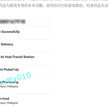
。药品为医院专用药米非司酮，收到后可扫码查询真伪，检查药品无误