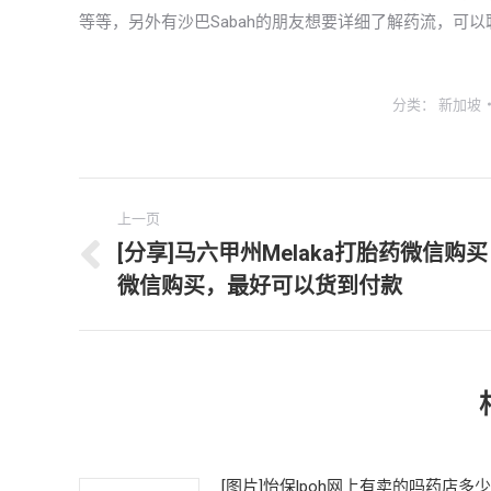
等等，另外有沙巴Sabah的朋友想要详细了解药流，可
分类：
新加坡
文
上一页
章
[分享]马六甲州Melaka打胎药微信购买
上
微信购买，最好可以货到付款
导
一
文
航
章：
[图片]怡保lpoh网上有卖的吗药店多少