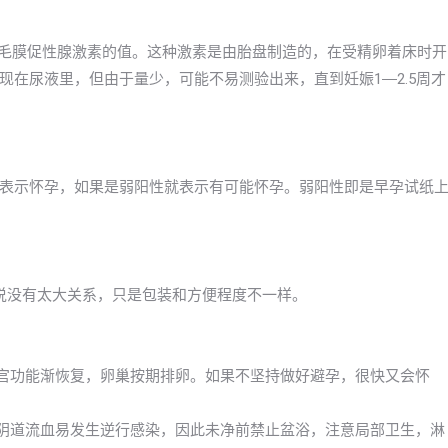
绒毛膜促性腺激素的值。这种激素是由胎盘制造的，在受精卵着床时开
在尿液里，但由于量少，可能不易测验出来，直到妊娠1―2.5周才
表示怀孕，如果是弱阳性就表示有可能怀孕。弱阳性即是早孕试纸
以说没有太大关系，只是包装和方便程度不一样。
子宫功能渐恢复，卵巢按期排卵。如果不坚持做好避孕，很快又会怀
及阴道流血易发生逆行感染，因此未净前禁止盆浴，注意局部卫生，淋