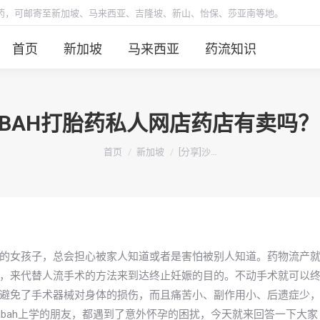
胎药，可邮寄至新加坡、马来西亚、吉隆坡、新山、怡保、莎亚南等地。
首页
新加坡
马来西亚
药流知识
SABAH打胎药私人网店药店有卖吗
你在这里：
首页
新加坡
[分享]沙…
的女孩子，总会担心被家人知道或者是害怕被别人知道。药物流产
，来代替人流手术的方法来到达终止妊娠的目的。不动手术就可以
避免了手术器械对身体的损伤，而且痛苦小、副作用小、后遗症少
bah上学的朋友，都遇到了意外怀孕的困扰，今天就来回答一下大家