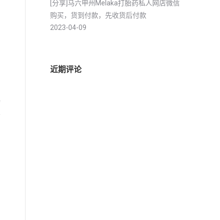
[分享]马六甲州Melaka打胎药私人网店微信
购买，货到付款，先收货后付款
2023-04-09
近期评论
物
者