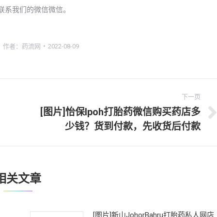
以联系我们的微信微信。
作者：
药流网
2022-08-09
下一页
[图片]怡保lpoh打胎药微信购买药店多
下
少钱？货到付款，先收货后付款
一
文
章：
相关文章
[图片]新山JohorBahru打胎药私人网店