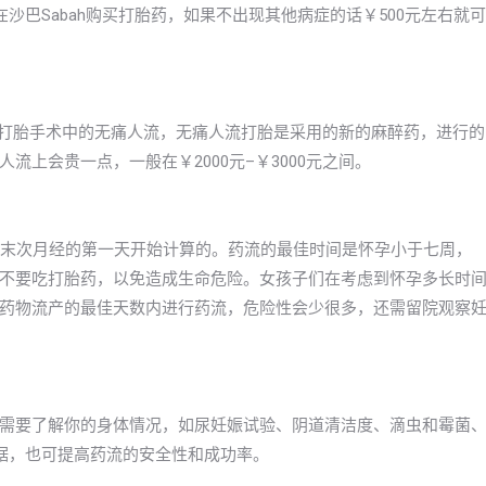
沙巴Sabah购买打胎药，如果不出现其他病症的话￥500元左右就可
然后是打胎手术中的无痛人流，无痛人流打胎是采用的新的麻醉药，进行的
上会贵一点，一般在￥2000元–￥3000元之间。
从末次月经的第一天开始计算的。药流的最佳时间是怀孕小于七周，
不要吃打胎药，以免造成生命危险。女孩子们在考虑到怀孕多长时
药物流产的最佳天数内进行药流，危险性会少很多，还需留院观察
需要了解你的身体情况，如尿妊娠试验、阴道清洁度、滴虫和霉菌
据，也可提高药流的安全性和成功率。