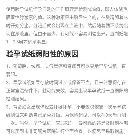
使用验孕试纸怀孕自测的工作原理是检测hCG值，即人体绒毛
膜促性腺激素的值。这种激素是由胎盘生产的，在受精卵着床
时开始分泌。分泌后就会出现在血液中，然后随着循环系统出
现在尿液里，但由于量少，有可能不容易测验出来，直到妊娠
1―2.5周才逐渐明显。
验孕试纸弱阳性的原因
1、葡萄胎、绒癌、支气管癌和肾癌等可以显示早孕试纸一直
弱阳。
2、早孕试纸如果存放时间过长或保管不当，且未注意保存在
正常室温条件下，就可能失效，容易出现早孕试纸一直弱阳的
检测结果。
3、育龄妇女出现停经或怀疑怀孕，不要仅仅依靠一次早孕试
纸测试来判断自己是否妊娠。为保险起见，可以在3天后再测
一次。当然，早孕试纸一直弱阳时，最可靠的还是及时到在哪
可以买到米非司酮片医院进行全面检查，以便尽早采取措施。