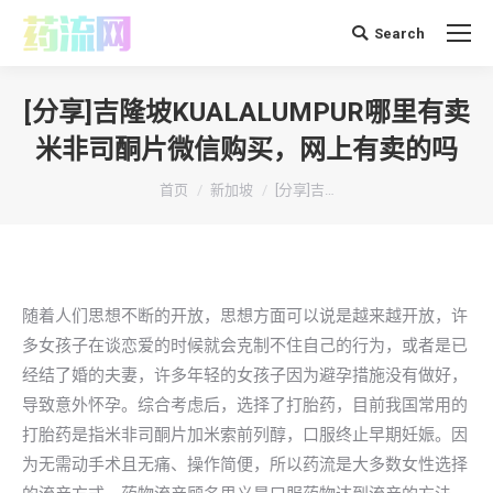
Search
搜
索：
[分享]吉隆坡KUALALUMPUR哪里有卖
米非司酮片微信购买，网上有卖的吗
你在这里：
首页
新加坡
[分享]吉…
随着人们思想不断的开放，思想方面可以说是越来越开放，许
多女孩子在谈恋爱的时候就会克制不住自己的行为，或者是已
经结了婚的夫妻，许多年轻的女孩子因为避孕措施没有做好，
导致意外怀孕。综合考虑后，选择了打胎药，目前我国常用的
打胎药是指米非司酮片加米索前列醇，口服终止早期妊娠。因
为无需动手术且无痛、操作简便，所以药流是大多数女性选择