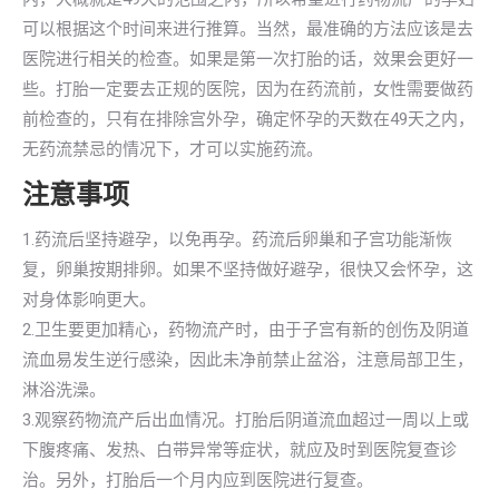
可以根据这个时间来进行推算。当然，最准确的方法应该是去
医院进行相关的检查。如果是第一次打胎的话，效果会更好一
些。打胎一定要去正规的医院，因为在药流前，女性需要做药
前检查的，只有在排除宫外孕，确定怀孕的天数在49天之内，
无药流禁忌的情况下，才可以实施药流。
注意事项
1.药流后坚持避孕，以免再孕。药流后卵巢和子宫功能渐恢
复，卵巢按期排卵。如果不坚持做好避孕，很快又会怀孕，这
对身体影响更大。
2.卫生要更加精心，药物流产时，由于子宫有新的创伤及阴道
流血易发生逆行感染，因此未净前禁止盆浴，注意局部卫生，
淋浴洗澡。
3.观察药物流产后出血情况。打胎后阴道流血超过一周以上或
下腹疼痛、发热、白带异常等症状，就应及时到医院复查诊
治。另外，打胎后一个月内应到医院进行复查。