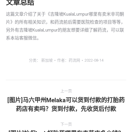
文章总结
这篇文章介绍了关于《吉隆坡KualaLumpur哪里有卖米非司酮
片》的所有相关知识，和药流前后需要医院检查的项目等等，
另外有吉隆坡KualaLumpur的朋友想要详细了解药流，可以联
系本站客服微信。
分类：
新加坡
作者：
药流网
2022-08-14
文
上一页
章
[图片]马六甲州Melaka可以货到付款的打胎药
上
药店有卖吗？货到付款，先收货后付款
导
一
文
航
下一页
章：