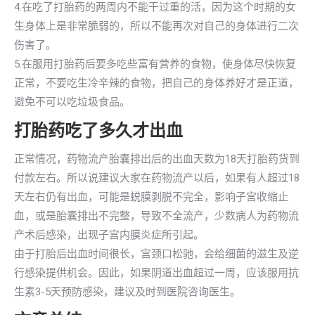
4.在吃了打胎药的两周内不能干过重的活，因为这个时期的女
生身体上是非常脆弱的，所以不能再次对自己的身体进行二次
伤害了。
5.在服用打胎药后要多吃些富有营养的食物，使身体尽快恢复
正常，不要吃生冷辛辣的食物，把自己的身体养好才是正道，
避免不可以吃垃圾食品。
打胎药吃了多久才出血
正常情况，药物流产胎囊排出后的出血天数为18天打胎药货到
付款左右。所以说建议大家在药物流产以后，如果有人超过18
天左右仍有出血，可能是蜕膜剥脱不完全，影响子宫收缩止
血，或是胎囊排出不完整，导致不全流产，少数病人为药物流
产术后感染，出现子宫内膜炎症所引起。
由于打胎后出血时间很长，宫颈口松驰，会给细菌的滋生及逆
行感染提供机会。因此，如果阴道出血超过一周，应该服用抗
生素3-5天预防感染，建议及时到医院咨询医生。