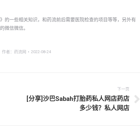
的吗》的一些相关知识，和药流前后需要医院检查的项目等等，另外有
们的微信微信。
作者：
药流网
2022-08-24
下一页
[分享]沙巴Sabah打胎药私人网店药店
下
多少钱？私人网店
一
文
章：