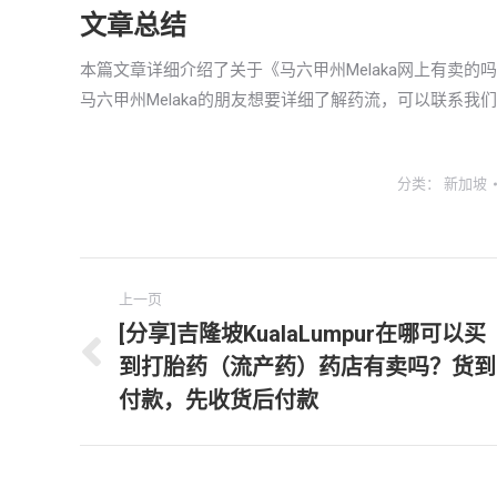
文章总结
本篇文章详细介绍了关于《马六甲州Melaka网上有卖
马六甲州Melaka的朋友想要详细了解药流，可以联系我
分类：
新加坡
文
上一页
章
[分享]吉隆坡KualaLumpur在哪可以买
到打胎药（流产药）药店有卖吗？货到
上
导
一
付款，先收货后付款
航
文
章：