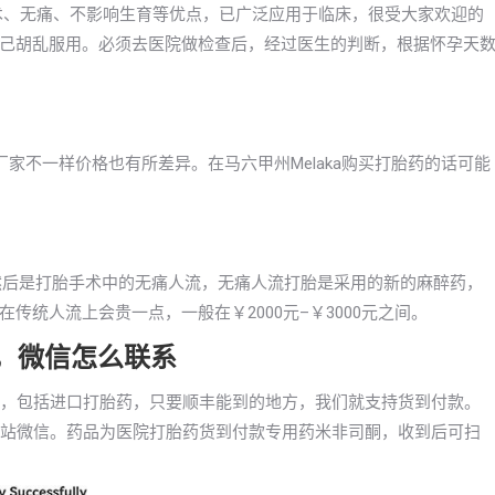
手术、无痛、不影响生育等优点，已广泛应用于临床，很受大家欢迎的
己胡乱服用。必须去医院做检查后，经过医生的判断，根据怀孕天
家不一样价格也有所差异。在马六甲州Melaka购买打胎药的话可能
右，然后是打胎手术中的无痛人流，无痛人流打胎是采用的新的麻醉药，
统人流上会贵一点，一般在￥2000元–￥3000元之间。
药，微信怎么联系
付款，包括进口打胎药，只要顺丰能到的地方，我们就支持货到付款。
询本站微信。药品为医院打胎药货到付款专用药米非司酮，收到后可扫