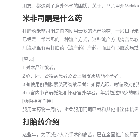
朋友，都遇到了意外怀孕的困扰，关于，马六甲州Mela
米非司酮是什么药
打胎药米非司酮是国内使用最多的流产药物，一般口服米
已经是非常常见的一种流产方式，这种流产方式痛苦比较
用流哪里有卖打胎药（流产药）产药，而且有心脏疾病或
[禁忌]
1.对本品过敏者。
2.心、肝、肾疾病患者及肾上腺皮质功能不全者。
3.有使用前列腺素类药物禁忌者：如青光眼、哮喘及对
4.带宫内节育器妊娠和怀疑宫外孕者，年龄超过35岁的
[药物相互作用]
服用本药物一周内，避免服用阿司匹林和其他非畄体抗炎
打胎药介绍
这些年，为了减少人流手术的痛苦，已在全国推广使用药