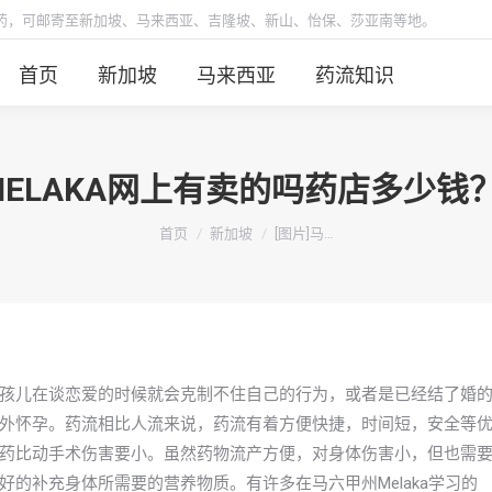
胎药，可邮寄至新加坡、马来西亚、吉隆坡、新山、怡保、莎亚南等地。
首页
新加坡
马来西亚
药流知识
MELAKA网上有卖的吗药店多少
你在这里：
首页
新加坡
[图片]马…
孩儿在谈恋爱的时候就会克制不住自己的行为，或者是已经结了婚
外怀孕。药流相比人流来说，药流有着方便快捷，时间短，安全等
药比动手术伤害要小。虽然药物流产方便，对身体伤害小，但也需
的补充身体所需要的营养物质。有许多在马六甲州Melaka学习的