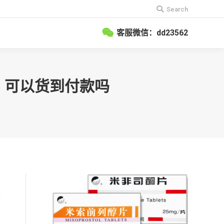
搜
Search
索：
客服微信：dd23562
钱？可以货到付款吗
的
优
要