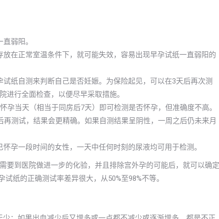
一直弱阳。
存放在正常室温条件下，就可能失效，容易出现早孕试纸一直弱阳的
孕试纸自测来判断自己是否妊娠。为保险起见，可以在3天后再次测
院进行全面检查，以便尽早采取措施。
早怀孕当天（相当于同房后7天）即可检测是否怀孕，但准确度不高。
以后再测试，结果会更精确。如果自测结果呈阴性，一周之后仍未来月
已怀孕一段时间的女性，一天中任何时刻的尿液均可用于检测。
需要到医院做进一步的化验，并且排除宫外孕的可能后，就可以确
孕试纸的正确测试率差异很大，从50%至98%不等。
一天少；如果出血减少后又增多或一点都不减少或逐渐增多，都是不正