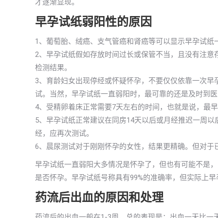
才逐渐显现。
早孕试纸弱阳性的原因
1、葡萄胎、绒癌、支气管癌和肾癌等可以显示早孕试纸
2、早孕试纸假如存放时间过长或保管不当，且没有注意
检测结果。
3、育龄妇女出现停经或怀疑怀孕，不要仅仅依靠一次早
试。当然，早孕试纸一直弱阳时，最可靠的还是及时到医
4、受精卵着床正常需要7天左右的时间，也就是说，最
5、早孕试纸正常建议在同房14天以后或月经推迟一周
经，应再次测试。
6、晨尿测试对于刚刚怀孕的女性，结果更精确。但对于
早孕试纸一直弱阳大多情况是怀孕了，但也有可能不是，
是否怀孕。早孕试纸号称具有99%的准确率，但实际上早
药流后出血的原因和处理
药流后的出血一般在1-3周，总的表现是：出血一天比