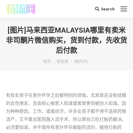
Search
搜
索：
[图片]马来西亚MALAYSIA哪里有卖米
非司酮片微信购买，货到付款，先收货
后付款
你在这里：
首页
新加坡
[图片]马…
有些女孩子在意外怀孕之后都特别的烦恼，尤其是还没有结婚
的女性朋友，总会担心被家人知道或者是害怕被别人知道。因
为种种原因，工作，或者经济，许多女孩子都不得不选择药物
流产，又不敢去医院做人流手术，所以想自己吃打胎药解决。
必须要知道，并不是所有意外怀孕都能药流的，服用打胎药