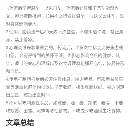
1.药流后坚持避孕，以免再孕。药流后卵巢和子宫功能渐恢
复，卵巢按期排卵。如果不坚持做好避孕，很快又会怀孕，这
对身体影响更大。
2.使用打胎药流产后30天内不洗盆浴，不做阴道冲洗，禁止游
泳，禁止着凉。
3.心理调适是非常重要的。药流后，许多女性都会变得焦虑或
自怨，会觉得得到的关怀不够，也担心影响今后的健康，其
实，适当的关心和理解以及饮食调理就能解开心结，恢复快乐
和自信。
4.使用打胎药打胎后必须注意休息，减少劳累。可服用益母草
膏等活血化瘀药物以促进子宫收缩，排出胚胎组织，减少阴道
出血量，缩短出血时间。
5.不可以吃刺激性食品，如辣椒、酒、醋、胡椒、姜等，不要
吃螃蟹、田螺、河蚌等寒性食物。不吃或少吃油腻生冷食物。
文章总结