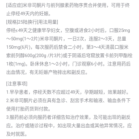
[适应症]米非司酮片与前列腺素药物序贯合并使用，可用于终
止停经49天内的妊娠。
[规格]25陆换行[用法用量]
停经≤49天之健康早孕妇女，空腹或进食2小时后，口服25mg
～50mg(1～2片)米非司酮片，一日2次，连服2～3天，总量
150mg(6片)，每次服药后禁食二小时，第3～4天清晨口服米
索前列醇600g(200g /片3片)或于阴道后穹窟放置卡前列甲酯栓
1枚(1mg)。卧床休息1～2小时，门诊观察6小时。注意用药后
出血情况，有无妊娠产物排出和副反应。
[注意事项]
1.早孕患者，停经天数不应超过49天，孕期越短，效果越好。
2.米非司酮片必须在具有急诊、刮宫手术和输液、输血条件下
使用打胎药货到付款。
3.服药前必须向服药者详细告知治疗效果，及可能出现的副反
应。治疗或随诊过程中，如出现大量出血或其他异常情况，应
及时就医。