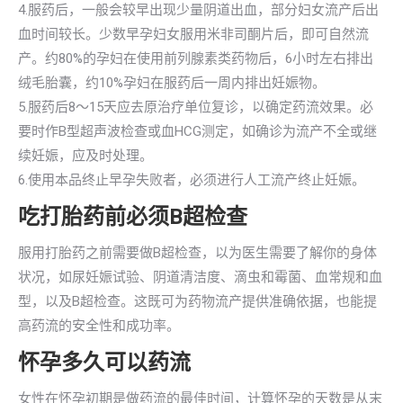
4.服药后，一般会较早出现少量阴道出血，部分妇女流产后出
血时间较长。少数早孕妇女服用米非司酮片后，即可自然流
产。约80%的孕妇在使用前列腺素类药物后，6小时左右排出
绒毛胎囊，约10%孕妇在服药后一周内排出妊娠物。
5.服药后8～15天应去原治疗单位复诊，以确定药流效果。必
要时作B型超声波检查或血HCG测定，如确诊为流产不全或继
续妊娠，应及时处理。
6.使用本品终止早孕失败者，必须进行人工流产终止妊娠。
吃打胎药前必须B超检查
服用打胎药之前需要做B超检查，以为医生需要了解你的身体
状况，如尿妊娠试验、阴道清洁度、滴虫和霉菌、血常规和血
型，以及B超检查。这既可为药物流产提供准确依据，也能提
高药流的安全性和成功率。
怀孕多久可以药流
女性在怀孕初期是做药流的最佳时间，计算怀孕的天数是从末