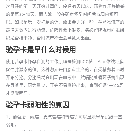
次月经的第一天开始计算的，停经49天以内，药物作用最敏感
的是第35-40天，而人流一般在确定怀孕时间后12周内都可
以。如果是第一次打胎的话，效果会更好一些。在药物流产的
最佳天数内进行药流，危险性会小很多，务必留院观察妊娠组
织是否排干净，否则流产不全会导致大出血。
验孕卡最早什么时候用
使用验孕卡怀孕自测的工作原理是检测hCG值，即人体绒毛膜
促性腺激素的值。这种激素是由胎盘生产的，在受精卵着床时
开始分泌。分泌后就会出现在血液中，然后随着循环系统出现
在尿液里，因为量少，开始不易测验出来，直到妊娠1―2.5周
才逐渐明显。
验孕卡弱阳性的原因
1、葡萄胎、绒癌、支气管癌和肾癌等可以显示早孕试纸一直
弱阳。