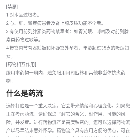
[禁忌]
1.对本品过敏者。
2.心、肝、肾疾病患者及肾上腺皮质功能不全者。
3.有使用前列腺素类药物禁忌者：如青光眼、哮喘及对前列腺
素类药物过敏等。
4.带宫内节育器妊娠和怀疑宫外孕者，年龄超过35岁的吸烟妇
女。
[药物相互作用]
服用本药物一周内，避免服用阿司匹林和其他非畄体抗炎药
物。
什么是药流
选择打胎是一个重大决定，它会带来情绪和心理变化。如果您
正在考虑药流，请确保您了解它的含义，副作用，可能的风
险，并发症。进行药物流产是高度私密的。您可以选择药物流
产以尽早结束意外怀孕。药物流产具有应用方便的优点，可在