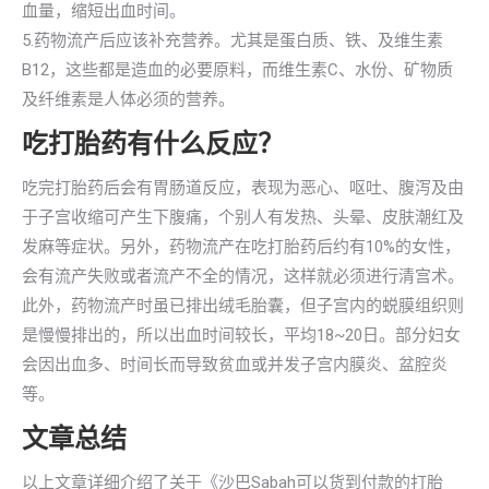
血量，缩短出血时间。
5.药物流产后应该补充营养。尤其是蛋白质、铁、及维生素
B12，这些都是造血的必要原料，而维生素C、水份、矿物质
及纤维素是人体必须的营养。
吃打胎药有什么反应？
吃完打胎药后会有胃肠道反应，表现为恶心、呕吐、腹泻及由
于子宫收缩可产生下腹痛，个别人有发热、头晕、皮肤潮红及
发麻等症状。另外，药物流产在吃打胎药后约有10%的女性，
会有流产失败或者流产不全的情况，这样就必须进行清宫术。
此外，药物流产时虽已排出绒毛胎囊，但子宫内的蜕膜组织则
是慢慢排出的，所以出血时间较长，平均18~20日。部分妇女
会因出血多、时间长而导致贫血或并发子宫内膜炎、盆腔炎
等。
文章总结
以上文章详细介绍了关于《沙巴Sabah可以货到付款的打胎