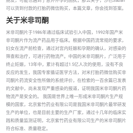
朋友，可能也遇到了意外怀孕的困扰，那么关于，沙巴Sabah
可以货到付款的打胎药微信购买，本篇文章，你会找到答案。
关于米非司酮
米非司酮片于1986年通过临床试验引入中国，1992年国产米
非司酮片作为流产药品用于临床。根据中国药流常规的要求，
妇女在流产前检查，通过对宫内妊娠和孕期的确认，对感染的
筛查和治疗，可进行药物流产。中国的米非司酮片，广泛用于
终止妊娠，13年中，累计有超过1.5亿人次的使用，没有不良
反应的发生，我国专家循证医学方法，对米打胎药微信购买非
司酮片药流安全性所做的系统评价，在检索的一百余篇已发表
的文献中，尚未发现严重感染的报道，证明我国米非司酮片药
物流产是安全的。 我国是世界上唯一形成米非司酮片生产规
模的国家，北京紫竹药业有限公司是我国米非司酮片最早研发
生产的单位，也是目前主要的生产厂家，通过十几年的临床实
践和质量监测证明，北京紫竹药业有限公司生产的米非司酮片
符合标准、质量稳定。