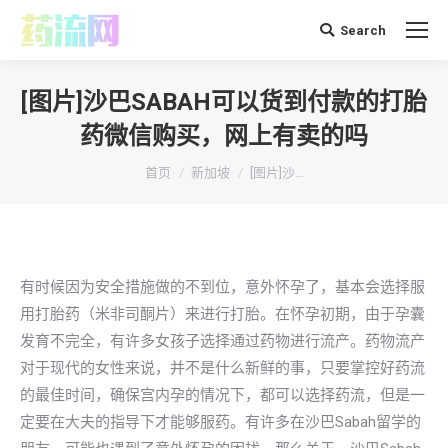
Search
搜
索：
[图片]沙巴SABAH可以货到付款的打胎
药微信购买，网上有卖的吗
你在这里：
首页
新加坡
[图片]沙…
有时候因为安全措施做的不到位，意外怀孕了，基本会选择服
用打胎药（米非司酮片）来进行打胎。在怀孕初期，由于孕囊
发育不完全，有许多女孩子选择通过药物进行流产。药物流产
对于现代的女性来说，并不是什么新鲜的事，只要掌控好药流
的最佳时间，确保宫内孕的情况下，都可以选择药流，但是一
定要在大夫的指导下才能够服药。有许多在沙巴Sabah留学的