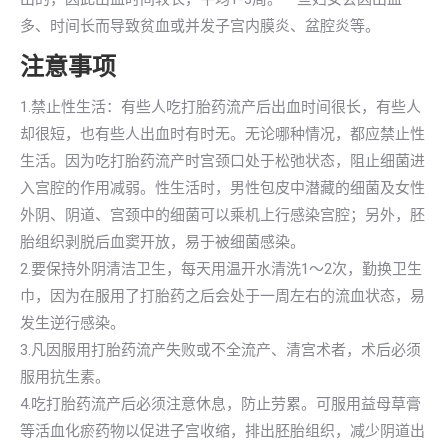
多、时间长而导致贫血或并发子宫内膜炎、盆腔炎等。
注意事项
1.禁止性生活：有些人吃打胎药流产后出血时间很长，有些人
却很短，也有些人出血时有时无。无论哪种情况，都应禁止性
生活。因为吃打胎药流产时宫颈口处于松弛状态，阻止细菌进
入宫腔的作用减弱。性生活时，男性包皮中潜藏的细菌及女性
外阴、阴道、宫颈中的细菌可以乘机上行感染宫腔；另外，胚
胎组织剥脱后血窦开放，易于被细菌感染。
2.要保持外阴清洁卫生，每天用温开水清洗1～2次，勤换卫生
巾，因为在服用了打胎药之后会处于一周左右的流血状态，易
发生逆行感染。
3.凡因服用打胎药流产失败或不全流产、清宫术者，术后必须
服用抗生素。
4.吃打胎药流产后必须注意休息，防止劳累。可服用益母草膏
等活血化瘀药物以促进子宫收缩，排出胚胎组织，减少阴道出