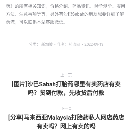
药》的所有相关知识，价格介绍、药品资讯、验孕测孕、服用
方法、注意事项等等，另外有沙巴Sabah的朋友想要详细了解
药流，可以联系本站客服微信。
分类：
新加坡
作者：
药流网
2022-09-13
文
上一页
章
[图片]沙巴Sabah打胎药哪里有卖药店有卖
上
吗？货到付款，先收货后付款
导
一
文
航
下一页
章：
[分享]马来西亚Malaysia打胎药私人网店药店
下
有卖吗？网上有卖的吗
一