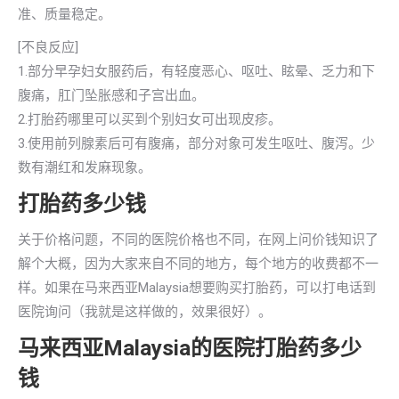
准、质量稳定。
[不良反应]
1.部分早孕妇女服药后，有轻度恶心、呕吐、眩晕、乏力和下
腹痛，肛门坠胀感和子宫出血。
2.打胎药哪里可以买到个别妇女可出现皮疹。
3.使用前列腺素后可有腹痛，部分对象可发生呕吐、腹泻。少
数有潮红和发麻现象。
打胎药多少钱
关于价格问题，不同的医院价格也不同，在网上问价钱知识了
解个大概，因为大家来自不同的地方，每个地方的收费都不一
样。如果在马来西亚Malaysia想要购买打胎药，可以打电话到
医院询问（我就是这样做的，效果很好）。
马来西亚Malaysia的医院打胎药多少
钱