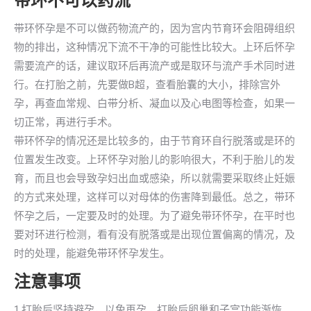
带环不可以药流
带环怀孕是不可以做药物流产的，因为宫内节育环会阻碍组织
物的排出，这种情况下流不干净的可能性比较大。上环后怀孕
需要流产的话，建议取环后再流产或是取环与流产手术同时进
行。在打胎之前，先要做B超，查看胎囊的大小，排除宫外
孕，再查血常规、白带分析、凝血以及心电图等检查，如果一
切正常，再进行手术。
带环怀孕的情况还是比较多的，由于节育环自行脱落或是环的
位置发生改变。上环怀孕对胎儿的影响很大，不利于胎儿的发
育，而且也会导致孕妇出血或感染，所以就需要采取终止妊娠
的方式来处理，这样可以对母体的伤害降到最低。总之，带环
怀孕之后，一定要及时的处理。为了避免带环怀孕，在平时也
要对环进行检测，看有没有脱落或是出现位置偏离的情况，及
时的处理，能避免带环怀孕发生。
注意事项
1.打胎后坚持避孕，以免再孕。打胎后卵巢和子宫功能渐恢