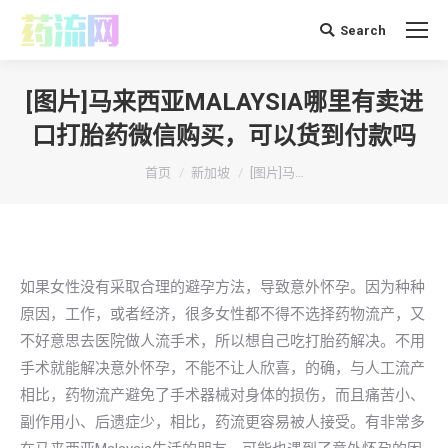
Search
搜
索：
[图片]马来西亚MALAYSIA哪里有卖进
口打胎药微信购买，可以货到付款吗
你在这里：
首页
新加坡
[图片]马…
如果女性没有采取合理的避孕方法，导致意外怀孕。因为种种
原因，工作，或者经济，很多女性都不得不选择药物流产，又
不好意思去医院做人流手术，所以想自己吃打胎药解决。不用
手术就能解决意外怀孕，不能不让人欣喜，的确，与人工流产
相比，药物流产避免了手术器械对身体的损伤，而且痛苦小、
副作用小、后遗症少，相比，药流更容易被人接受。有非常多