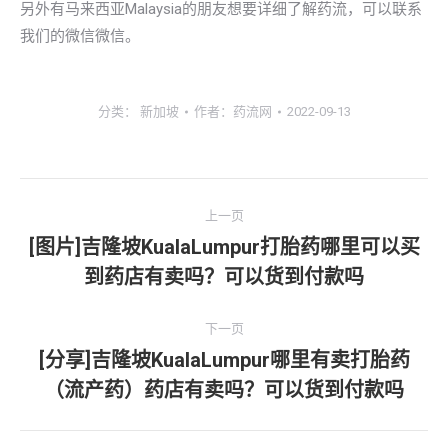
另外有马来西亚Malaysia的朋友想要详细了解药流，可以联系
我们的微信微信。
分类：
新加坡
作者：
药流网
2022-09-13
文
上一页
章
[图片]吉隆坡KualaLumpur打胎药哪里可以买
上
到药店有卖吗？可以货到付款吗
导
一
文
航
下一页
章：
[分享]吉隆坡KualaLumpur哪里有卖打胎药
下
（流产药）药店有卖吗？可以货到付款吗
一
文