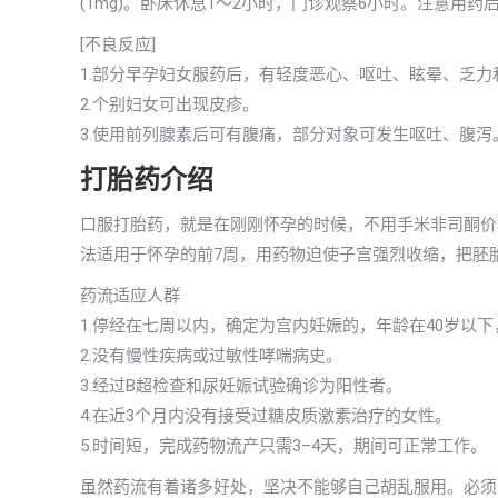
(1mg)。卧床休息1～2小时，门诊观察6小时。注意用
[不良反应]
1.部分早孕妇女服药后，有轻度恶心、呕吐、眩晕、乏
2.个别妇女可出现皮疹。
3.使用前列腺素后可有腹痛，部分对象可发生呕吐、腹
打胎药介绍
口服打胎药，就是在刚刚怀孕的时候，不用手米非司酮价
法适用于怀孕的前7周，用药物迫使子宫强烈收缩，把胚
药流适应人群
1.停经在七周以内，确定为宫内妊娠的，年龄在40岁以
2.没有慢性疾病或过敏性哮喘病史。
3.经过B超检查和尿妊娠试验确诊为阳性者。
4.在近3个月内没有接受过糖皮质激素治疗的女性。
5.时间短，完成药物流产只需3–4天，期间可正常工作。
虽然药流有着诸多好处，坚决不能够自己胡乱服用。必须