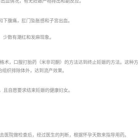
药后出血情况，有无妊娠产物排出和副反应。
力和下腹痛，肛门坠胀感和子宫出血。
泻。少数有潮红和发麻现象。
格术，口服打胎药（米非司酮）的方法达到终止妊娠的方法。这种
胎组织排除体外，达到流产效果。
下，且自愿要求结束妊娠的健康妇女。
去医院做检查后，经过医生的判断，根据怀孕天数来指导用药。