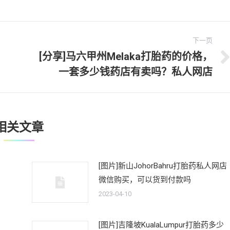
下一页
[分享]马六甲州Melaka打胎药的价格，
下
一套多少钱药店有卖吗？私人网店
一
文
章：
相关文章
[图片]新山JohorBahru打胎药私人网店
微信购买，可以货到付款吗
2023-04-10
[图片]吉隆坡KualaLumpur打胎药多少