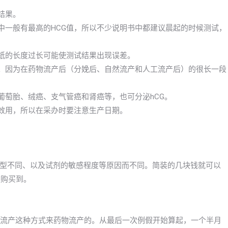
结果。
中一般有最高的HCG值，所以不少说明书中都建议晨起的时候测试，
试纸的长度过长可能使测试结果出现误差。
孕。因为在药物流产后（分娩后、自然流产和人工流产后）的很长一段
葡萄胎、绒癌、支气管癌和肾癌等，也可分泌hCG。
去效用，所以在采办时要注意生产日期。
型不同、以及试剂的敏感程度等原因而不同。简装的几块钱就可以
以购买到。
物流产这种方式来药物流产的。从最后一次例假开始算起，一个半月