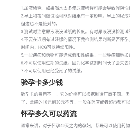
1.尿液稀释。如果喝水太多使尿液稀释可能会导致假阴性
2.早上和夜间做试验可能对结果有一定影响。早上的尿液
但这也不是绝对的。
3.测试时注意尿液浸没试纸的长度。有时尿液浸没检测
4.不要在近期有过妊娠的情况下凭检测结果判断是否怀
时间内，HCG可以持续阳性。
5.一些疾病和药物可能造成假阳性结果。一些肿瘤细胞如
6.不可以使用过期的试纸。因为化学试剂时间长了会失
7.不可以使用已经受潮了的试纸。
验孕卡多少钱
验孕卡的费用不一。它的价格可以根据制造厂商不同、类
了，盒装的10元到30元不等。一般在药店或者超市都可
怀孕多久可以药流
通常来讲，对于怀孕49天之内的孕妇，都是可以使用药