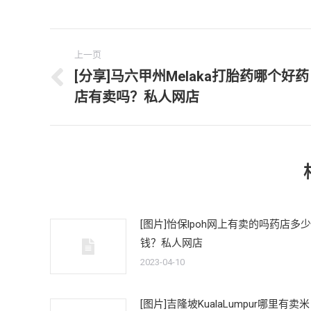
文
上一页
章
[分享]马六甲州Melaka打胎药哪个好药
上
店有卖吗？私人网店
导
一
文
航
章：
[图片]怡保lpoh网上有卖的吗药店多少
钱？私人网店
2023-04-10
[图片]吉隆坡KualaLumpur哪里有卖米