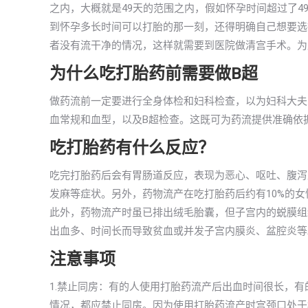
之内，大概就是49天的范围之内，假如怀孕时间超过了4
到怀孕多长时间可以打胎的那一刻，还得明确自己想要选
者没有流干净的情况，这样就需要到医院做清宫手术。为
为什么吃打胎药前需要做B超
做药流前一定要进行全身体检和妇科检查，以为妇科大夫
血常规和血型，以及B超检查。这既可为药流提供准确依
吃打胎药有什么反应？
吃完打胎药后会有胃肠道反应，表现为恶心、呕吐、腹泻
发麻等症状。另外，药物流产在吃打胎药后约有10%的
此外，药物流产时虽已排出绒毛胎囊，但子宫内的蜕膜组织
出血多、时间长而导致贫血或并发子宫内膜炎、盆腔炎等
注意事项
1.禁止同房：有的人使用打胎药流产后出血时间很长，
情况，都应禁止同房。因为使用打胎药流产时宫颈口处于