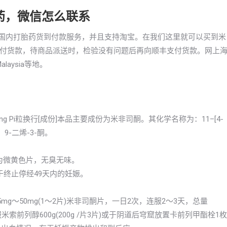
胎药，微信怎么联系
已支持国内打胎药货到付款服务，并且支持淘宝。在我们这里就可以买到米
付货款，待商品派送时，检验没有问题后再向顺丰支付货款。网上
aysia等地。
isitong Pi粒换行[成份]本品主要成份为米非司酮。其化学名称为：11–[4-
4，9-二烯-3-酮。
本品为微黄色片，无臭无味。
于终止停经49天内的妊娠。
g～50mg(1～2片)米非司酮片，一日2次，连服2～3天，总量
米索前列醇600g(200g /片3片)或于阴道后穹窟放置卡前列甲酯栓1枚