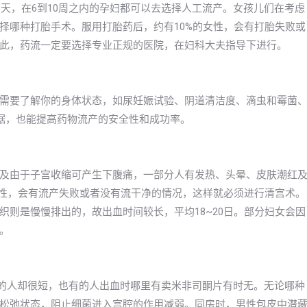
9天，在6到10周之内的孕妇都可以去选择人工流产。女孩儿们在考虑
择哪种打胎手术。服用打胎药后，约有10%的女性，会有打胎失败或
此，药流一定要选择专业正规的医院，在妇科大夫指导下进行。
需要了解你的身体状态，如尿妊娠试验、阴道清洁度、滴虫和霉菌
据，也能提高药物流产的安全性和成功率。
及由于子宫收缩可产生下腹痛，一部分人有发热、头晕、皮肤潮红
女性，会有流产失败或者没有流干净的情况，这样就必须进行清宫术。
则是慢慢排出的，故出血时间较长，平均18~20日。部分妇女会因
。
有的人却很短，也有的人出血时哪里有卖米非司酮片有时无。无论哪种
松弛状态，阻止细菌进入宫腔的作用减弱。同房时，男性包皮中潜