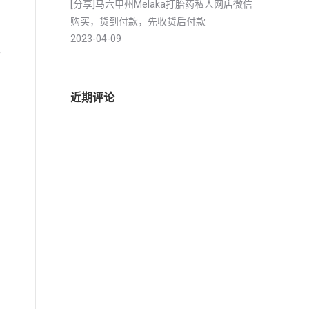
[分享]马六甲州Melaka打胎药私人网店微信
购买，货到付款，先收货后付款
2023-04-09
左
近期评论
同