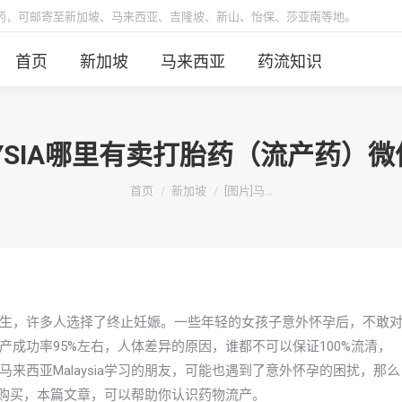
胎药，可邮寄至新加坡、马来西亚、吉隆坡、新山、怡保、莎亚南等地。
首页
新加坡
马来西亚
药流知识
AYSIA哪里有卖打胎药（流产药
你在这里：
首页
新加坡
[图片]马…
生，许多人选择了终止妊娠。一些年轻的女孩子意外怀孕后，不敢
成功率95%左右，人体差异的原因，谁都不可以保证100%流清，
来西亚Malaysia学习的朋友，可能也遇到了意外怀孕的困扰，那么
微信购买，本篇文章，可以帮助你认识药物流产。