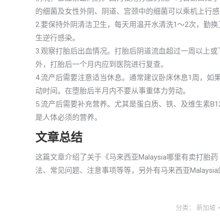
的细菌及女性外阴、阴道、宫颈中的细菌可以乘机上行感
2.要保持外阴清洁卫生，每天用温开水清洗1～2次，勤
生逆行感染。
3.观察打胎后出血情况。打胎后阴道流血超过一周以上
外，打胎后一个月内应到医院进行复查。
4.流产后需要注意适当休息。通常建议卧床休息1周，如
动时间。在堕胎后半月内不要从事重体力劳动。
5.流产后需要补充营养。尤其是蛋白质、铁、及维生素B
是人体必须的营养。
文章总结
这篇文章介绍了关于《马来西亚Malaysia哪里有卖
法、常见问题、注意事项等等，另外有马来西亚Malays
分类：
新加坡