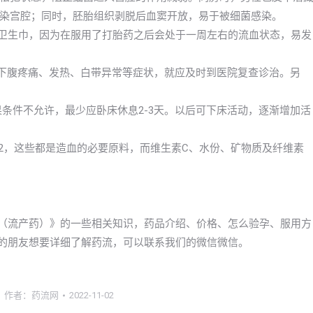
染宫腔；同时，胚胎组织剥脱后血窦开放，易于被细菌感染。
换卫生巾，因为在服用了打胎药之后会处于一周左右的流血状态，易发
或下腹疼痛、发热、白带异常等症状，就应及时到医院复查诊治。另
果条件不允许，最少应卧床休息2-3天。以后可下床活动，逐渐增加活
12，这些都是造血的必要原料，而维生素C、水份、矿物质及纤维素
打胎药（流产药）》的一些相关知识，药品介绍、价格、怎么验孕、服用方
ia的朋友想要详细了解药流，可以联系我们的微信微信。
作者：
药流网
2022-11-02