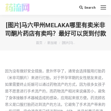
Search
搜
索：
[图片]马六甲州MELAKA哪里有卖米非
司酮片药店有卖吗？最好可以货到付款
你在这里：
首页
新加坡
[图片]马…
因为没有做好安全措施，意外怀孕了，通常会选择服用打胎药
（米非司酮片）来进行打胎。对于怀孕早期的女性朋友来说，
如果需要终止妊娠可以通过药物流产的方式，因为很多女孩子
是不愿意进行手术流产的，而药物流产相对来说痛苦小，避免
了身体接触手术器械造成的感染，应用起来很方便。药流顾名
思义是口服打胎药达到流产的方法。它避免了手术流产带来的