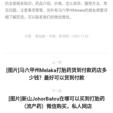
的全部相关知识，药品介绍、价格、怎么验孕、服用方法、常
见问题、注意事项等等，另外有马六甲州Melaka的朋友想要详
细了解药流，可以联系我们的微信微信。
分类：
新加坡
作者：
药流网
2022-11-22
文
上一页
章
[图片]马六甲州Melaka打胎药货到付款药店多
上
少钱？最好可以货到付款
导
一
文
航
下一页
章：
[图片]新山JohorBahru在哪可以买到打胎药
下
（流产药）微信购买，私人网店
一