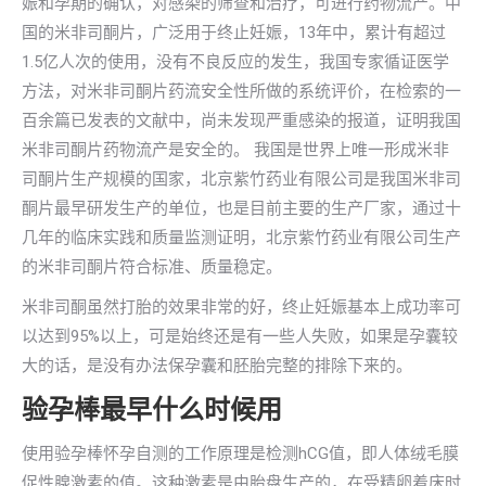
娠和孕期的确认，对感染的筛查和治疗，可进行药物流产。中
国的米非司酮片，广泛用于终止妊娠，13年中，累计有超过
1.5亿人次的使用，没有不良反应的发生，我国专家循证医学
方法，对米非司酮片药流安全性所做的系统评价，在检索的一
百余篇已发表的文献中，尚未发现严重感染的报道，证明我国
米非司酮片药物流产是安全的。 我国是世界上唯一形成米非
司酮片生产规模的国家，北京紫竹药业有限公司是我国米非司
酮片最早研发生产的单位，也是目前主要的生产厂家，通过十
几年的临床实践和质量监测证明，北京紫竹药业有限公司生产
的米非司酮片符合标准、质量稳定。
米非司酮虽然打胎的效果非常的好，终止妊娠基本上成功率可
以达到95%以上，可是始终还是有一些人失败，如果是孕囊较
大的话，是没有办法保孕囊和胚胎完整的排除下来的。
验孕棒最早什么时候用
使用验孕棒怀孕自测的工作原理是检测hCG值，即人体绒毛膜
促性腺激素的值。这种激素是由胎盘生产的，在受精卵着床时