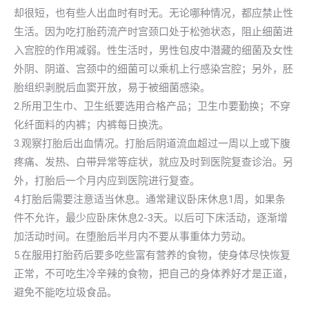
却很短，也有些人出血时有时无。无论哪种情况，都应禁止性
生活。因为吃打胎药流产时宫颈口处于松弛状态，阻止细菌进
入宫腔的作用减弱。性生活时，男性包皮中潜藏的细菌及女性
外阴、阴道、宫颈中的细菌可以乘机上行感染宫腔；另外，胚
胎组织剥脱后血窦开放，易于被细菌感染。
2.所用卫生巾、卫生纸要选用合格产品；卫生巾要勤换；不穿
化纤面料的内裤；内裤每日换洗。
3.观察打胎后出血情况。打胎后阴道流血超过一周以上或下腹
疼痛、发热、白带异常等症状，就应及时到医院复查诊治。另
外，打胎后一个月内应到医院进行复查。
4.打胎后需要注意适当休息。通常建议卧床休息1周，如果条
件不允许，最少应卧床休息2-3天。以后可下床活动，逐渐增
加活动时间。在堕胎后半月内不要从事重体力劳动。
5.在服用打胎药后要多吃些富有营养的食物，使身体尽快恢复
正常，不可吃生冷辛辣的食物，把自己的身体养好才是正道，
避免不能吃垃圾食品。