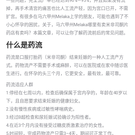
一些问题，完全流产率已经达到90%—95%，并且如果没有流
掉，再手术清宫的痛苦也比人工流产轻，因为宫口已开，不需
扩宫。有很多在马六甲州Melaka上学的朋友，可能也遇到了不
小心怀孕的困扰，关于，马六甲州Melaka哪里有卖米非司酮片
药店有卖吗？本篇文章，可以让你了解药流前后的常见问题。
什么是药流
药流是口服打胎药（米非司酮）结束妊娠的一种人工流产方
式。药物流产不需要手术或麻醉，可以在医院或在家中随诊医
生进行。在怀孕的头三个月，它更安全，最有效，最可靠。
药流适应人群
1.停经在七周以内，检查后确保属于宫内孕的，年龄在40岁以
下，且自愿要求结束妊娠的健康妇女。
2.没有慢性疾病或过敏性哮喘病史。
3.经过B超检查和尿妊娠试验确诊为阳性者。
4.在近3个月内没有接受过糖皮质激素治疗的女性。
5.时间短，完成药物流产只需3–4天，期间可正常工作。