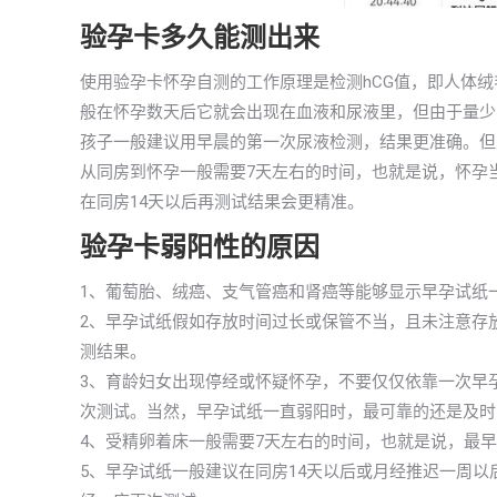
验孕卡多久能测出来
使用验孕卡怀孕自测的工作原理是检测hCG值，即人体
般在怀孕数天后它就会出现在血液和尿液里，但由于量少，
孩子一般建议用早晨的第一次尿液检测，结果更准确。但
从同房到怀孕一般需要7天左右的时间，也就是说，怀孕
在同房14天以后再测试结果会更精准。
验孕卡弱阳性的原因
1、葡萄胎、绒癌、支气管癌和肾癌等能够显示早孕试纸
2、早孕试纸假如存放时间过长或保管不当，且未注意存
测结果。
3、育龄妇女出现停经或怀疑怀孕，不要仅仅依靠一次早
次测试。当然，早孕试纸一直弱阳时，最可靠的还是及时
4、受精卵着床一般需要7天左右的时间，也就是说，最
5、早孕试纸一般建议在同房14天以后或月经推迟一周