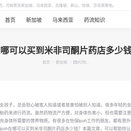
胎药，可邮寄至新加坡、马来西亚、吉隆坡、新山、怡保、莎亚南等地。
首页
新加坡
马来西亚
药流知识
OH在哪可以买到米非司酮片药店多少
你在这里：
首页
新加坡
[图片]怡…
女孩子，总会担心被家人知道或者是害怕被别人知道。很多年轻的
胎药来进行药流。虽然药物流产方便，对身体伤害小，但也需要注
身体所需要的营养物质。有很多在怡保lpoh工作的朋友，都有意外
poh在哪可以买到米非司酮片药店多少钱？本篇文章，可以帮助你认