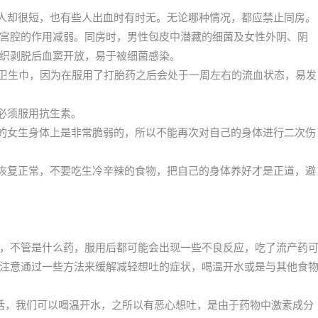
些人却很短，也有些人出血时有时无。无论哪种情况，都应禁止同房。
宫腔的作用减弱。同房时，男性包皮中潜藏的细菌及女性外阴、阴
织剥脱后血窦开放，易于被细菌感染。
换卫生巾，因为在服用了打胎药之后会处于一周左右的流血状态，易发
必须服用抗生素。
期的女生身体上是非常脆弱的，所以不能再次对自己的身体进行二次伤
快恢复正常，不要吃生冷辛辣的食物，把自己的身体养好才是正道，避
，不管是什么药，服用后都可能会出现一些不良反应，吃了流产药
注意通过一些方法来缓解减轻想吐的症状，喝温开水或是与其他食
话，我们可以喝温开水，之所以有恶心想吐，是由于药物中激素成分