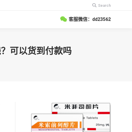
搜
Search
索：
客服微信：dd23562
钱？可以货到付款吗
女
意