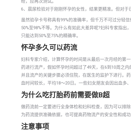
经，应再次测试。
6、晨尿检验对于刚刚怀孕的女性，结果更精准。但对于
虽然验孕卡号称具有99%的准确率，但千万不可过分轻
50%至98%不等。为什么有如此大差异呢?妇科专家指
只能达到50%至75%的精确率。
怀孕多久可以药流
妇科专家介绍，计算怀孕的时间是从最后一次月经的第一
药进行流产，假如怀孕时间超过了49天，在6到10周之
并且流产的关键步骤必须住院，在医生的监护下进行。药
血时间较长，平均18～20日。一些妇女朋友会因出血多
为什么吃打胎药前需要做B超
做药流前一定要进行全身体检和妇科检查，因为可以排除
为药流提供准确依据，也可提高药物流产的安全性和成功
注意事项