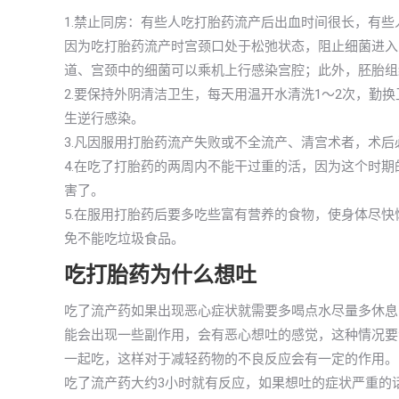
1.禁止同房：有些人吃打胎药流产后出血时间很长，有
因为吃打胎药流产时宫颈口处于松弛状态，阻止细菌进入
道、宫颈中的细菌可以乘机上行感染宫腔；此外，胚胎组
2.要保持外阴清洁卫生，每天用温开水清洗1～2次，勤
生逆行感染。
3.凡因服用打胎药流产失败或不全流产、清宫术者，术后
4.在吃了打胎药的两周内不能干过重的活，因为这个时
害了。
5.在服用打胎药后要多吃些富有营养的食物，使身体尽
免不能吃垃圾食品。
吃打胎药为什么想吐
吃了流产药如果出现恶心症状就需要多喝点水尽量多休息
能会出现一些副作用，会有恶心想吐的感觉，这种情况要
一起吃，这样对于减轻药物的不良反应会有一定的作用。
吃了流产药大约3小时就有反应，如果想吐的症状严重的