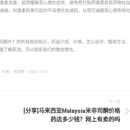
激素浓度，起到缓解恶心想吐症状，避免把打胎药哪里有卖药物吐
减弱，对激素刺激引起的不适感也会减轻，从而可减缓恶心避免呕
非司酮片》的所有相关知识，药品介绍、价格、怎么验孕、服用方法、
详细了解药流，可以联系我们的微信微信。
作者：
药流网
2022-12-01
下一页
[分享]马来西亚Malaysia米非司酮价格
下
药店多少钱？网上有卖的吗
一