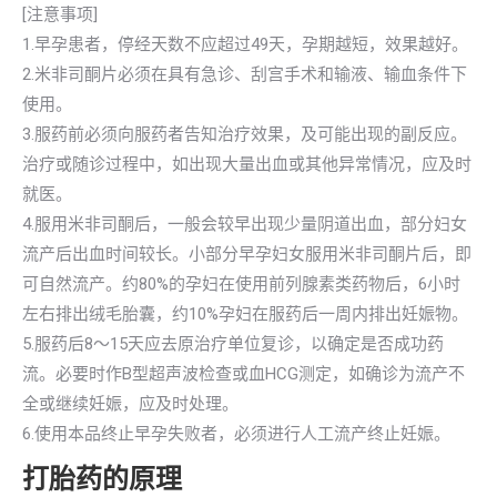
[注意事项]
1.早孕患者，停经天数不应超过49天，孕期越短，效果越好。
2.米非司酮片必须在具有急诊、刮宫手术和输液、输血条件下
使用。
3.服药前必须向服药者告知治疗效果，及可能出现的副反应。
治疗或随诊过程中，如出现大量出血或其他异常情况，应及时
就医。
4.服用米非司酮后，一般会较早出现少量阴道出血，部分妇女
流产后出血时间较长。小部分早孕妇女服用米非司酮片后，即
可自然流产。约80%的孕妇在使用前列腺素类药物后，6小时
左右排出绒毛胎囊，约10%孕妇在服药后一周内排出妊娠物。
5.服药后8～15天应去原治疗单位复诊，以确定是否成功药
流。必要时作B型超声波检查或血HCG测定，如确诊为流产不
全或继续妊娠，应及时处理。
6.使用本品终止早孕失败者，必须进行人工流产终止妊娠。
打胎药的原理