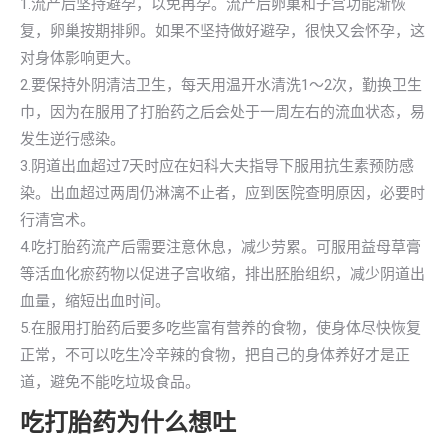
1.流产后坚持避孕，以免再孕。流产后卵巢和子宫功能渐恢
复，卵巢按期排卵。如果不坚持做好避孕，很快又会怀孕，这
对身体影响更大。
2.要保持外阴清洁卫生，每天用温开水清洗1～2次，勤换卫生
巾，因为在服用了打胎药之后会处于一周左右的流血状态，易
发生逆行感染。
3.阴道出血超过7天时应在妇科大夫指导下服用抗生素预防感
染。出血超过两周仍淋漓不止者，应到医院查明原因，必要时
行清宫术。
4.吃打胎药流产后需要注意休息，减少劳累。可服用益母草膏
等活血化瘀药物以促进子宫收缩，排出胚胎组织，减少阴道出
血量，缩短出血时间。
5.在服用打胎药后要多吃些富有营养的食物，使身体尽快恢复
正常，不可以吃生冷辛辣的食物，把自己的身体养好才是正
道，避免不能吃垃圾食品。
吃打胎药为什么想吐