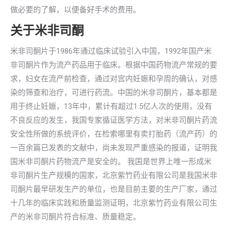
做必要的了解，以便备好手术的费用。
关于米非司酮
米非司酮片于1986年通过临床试验引入中国，1992年国产米
非司酮片作为流产药品用于临床。根据中国药物流产常规的要
求，妇女在流产前检查，通过对宫内妊娠和孕周的确认，对感
染的筛查和治疗，可进行药流。中国的米非司酮片，基本都是
用于终止妊娠，13年中，累计有超过1.5亿人次的使用，没有
不良反应的发生，我国专家循证医学方法，对米非司酮片药流
安全性所做的系统评价，在检索哪里有卖打胎药（流产药）的
一百余篇已发表的文献中，尚未发现严重感染的报道，证明我
国米非司酮片药物流产是安全的。 我国是世界上唯一形成米
非司酮片生产规模的国家，北京紫竹药业有限公司是我国米非
司酮片最早研发生产的单位，也是目前主要的生产厂家，通过
十几年的临床实践和质量监测证明，北京紫竹药业有限公司生
产的米非司酮片符合标准、质量稳定。