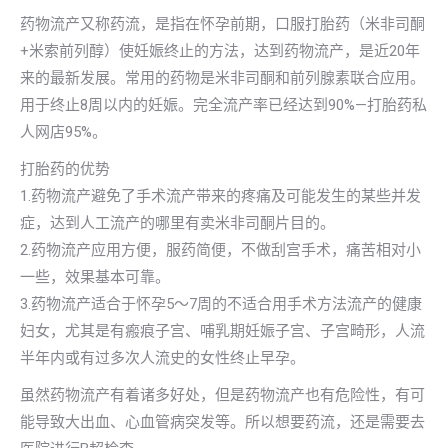
药物流产又称药流，是指在怀孕前期，口服打胎药（米非司酮
+米索前列醇）使妊娠终止的方法，达到药物流产，是近20年
来的最新发展。常用的药物是米非司酮和前列腺素联合应用。
用于终止8周以内的妊娠。完全流产率已经达到90%—打胎药私
人网店95%。
打胎药的优势
1.药物流产避免了手术流产带来的疼痛及可能发生的某些并发
症，达到人工流产的哪里有卖米非司酮片目的。
2.药物流产应用方便，服药简便，不做刮宫手术，痛苦相对小
一些，效果基本可靠。
3.药物流产适合于怀孕5～7周的不适合用手术方法流产的健康
妇女，尤其是有瘢痕子宫、哺乳期妊娠子宫、子宫畸形，人流
半年内或有过多次人流史的女性终止早孕。
虽然药物流产有着诸多好处，但是药物流产也有危险性，有可
能导致大出血、心血管病突发等。所以想要药流，还是需要去