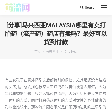
Search
搜
索：
[分享]马来西亚MALAYSIA哪里有卖打
胎药（流产药）药店有卖吗？最好可以
货到付款
你在这里：
首页
马来西亚
[分享]马…
有些女孩子在意外怀孕之后都特别的烦恼，尤其是还没有结婚
的女孩儿，总会担心被家人知道或者是害怕被别人知道。因为
年龄和婚姻问题，只能选择药物流产，因为打胎药是最方便的
一种打胎方式，同时打胎药这种打胎方式对女性的身体健康的
影响也比较小。药物流产顾名思义是口服药物达到终止早孕的