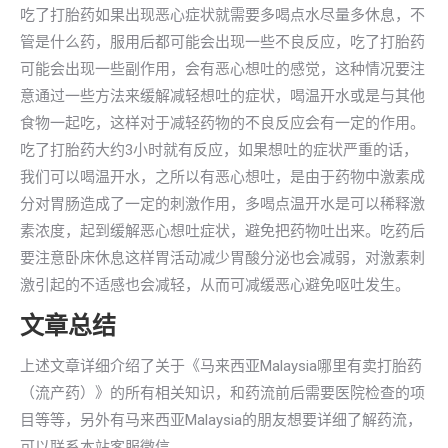
吃了打胎药如果出现恶心症状就需要多喝点水尽量多休息，不
管是什么药，服用后都可能会出现一些不良反应，吃了打胎药
可能会出现一些副作用，会有恶心想吐的感觉，这种情况要注
意通过一些方法来缓解减轻想吐的症状，喝温开水或是与其他
食物一起吃，这样对于减轻药物的不良反应会有一定的作用。
吃了打胎药大约3小时就有反应，如果想吐的症状严重的话，
我们可以喝温开水，之所以有恶心想吐，是由于药物中激素成
分对胃肠造成了一定的刺激作用，多喝点温开水是可以稀释激
素浓度，起到缓解恶心想吐症状，避免把药物吐出来。吃药后
要注意卧床休息这样胃活动减少胃酸分泌也会减弱，对激素刺
激引起的不适感也会减轻，从而可减缓恶心避免呕吐发生。
文章总结
上述文章详细介绍了关于《马来西亚Malaysia哪里有卖打胎药
（流产药）》的所有相关知识，和药流前后需要医院检查的项
目等等，另外有马来西亚Malaysia的朋友想要详细了解药流，
可以联系本站客服微信。