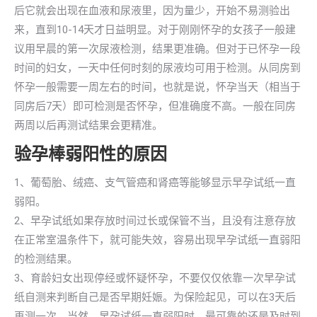
后它就会出现在血液和尿液里，因为量少，开始不易测验出
来，直到10-14天才日益明显。对于刚刚怀孕的女孩子一般建
议用早晨的第一次尿液检测，结果更准确。但对于已怀孕一段
时间的妇女，一天中任何时刻的尿液均可用于检测。从同房到
怀孕一般需要一周左右的时间，也就是说，怀孕当天（相当于
同房后7天）即可检测是否怀孕，但准确度不高。一般在同房
两周以后再测试结果会更精准。
验孕棒弱阳性的原因
1、葡萄胎、绒癌、支气管癌和肾癌等能够显示早孕试纸一直
弱阳。
2、早孕试纸如果存放时间过长或保管不当，且没有注意存放
在正常室温条件下，就可能失效，容易出现早孕试纸一直弱阳
的检测结果。
3、育龄妇女出现停经或怀疑怀孕，不要仅仅依靠一次早孕试
纸自测来判断自己是否早期妊娠。为保险起见，可以在3天后
再测一次。当然，早孕试纸一直弱阳时，最可靠的还是及时到