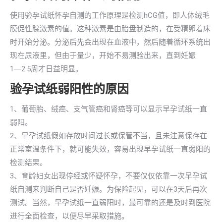
使用验孕试纸怀孕自测的工作原理是检测hCG值，即人体绒毛
膜促性腺激素的值。这种激素是由胎盘制造的，在受精卵着床
时开始分泌。分泌后先会出现在血液中，然后随着循环系统出
现在尿液里，但由于量少，开始不易测验出来，直到妊娠
1―2.5周才日益明显。
验孕试纸弱阳性的原因
1、葡萄胎、绒癌、支气管癌和肾癌等可以显示早孕试纸一直
弱阳。
2、早孕试纸假如存放时间过长或保管不当，且未注意保存在
正常室温条件下，就可能失效，容易出现早孕试纸一直弱阳的
检测结果。
3、育龄妇女出现停经或怀疑怀孕，不要仅仅依靠一次早孕试
纸自测来判断自己是否妊娠。为保险起见，可以在3天后再次
测试。当然，早孕试纸一直弱阳时，最可靠的还是及时到医院
进行全面检查，以便尽早采取措施。