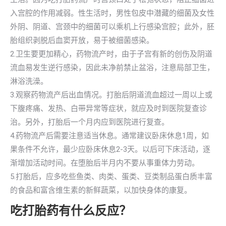
入宫腔的作用减弱。性生活时，男性包皮中潜藏的细菌及女性
外阴、阴道、宫颈中的细菌可以乘机上行感染宫腔；此外，胚
胎组织剥脱后血窦开放，易于被细菌感染。
2.卫生要更加精心，药物流产时，由于子宫有新的创伤及阴道
流血易发生逆行感染，因此未净前禁止盆浴，注意局部卫生，
淋浴洗澡。
3.观察药物流产后出血情况。打胎后阴道流血超过一周以上或
下腹疼痛、发热、白带异常等症状，就应及时到医院复查诊
治。另外，打胎后一个月内应到医院进行复查。
4.药物流产后需要注意适当休息。通常建议卧床休息1周，如
果条件不允许，最少应卧床休息2-3天。以后可下床活动，逐
渐增加活动时间。在堕胎后半月内不要从事重体力劳动。
5.打胎后，应多吃些鱼类、肉类、蛋类、豆类制品蛋白质丰富
的食品和富含维生素的新鲜蔬菜，以加快身体的康复。
吃打胎药有什么反应？