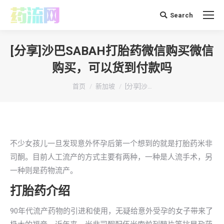
Search
搜
索：
[分享]沙巴SABAH打胎药微信购买微信
购买，可以货到付款吗
你在这里：
首页
新加坡
[分享]沙…
不少女孩儿一旦发现意外怀孕后第一个想到的就是打胎药米非
司酮。目前人工流产的方式主要有两种，一种是人流手术，另
一种则是药物流产。
打胎药介绍
90年代流产药物的引进和使用，无疑给意外受孕的女子带来了