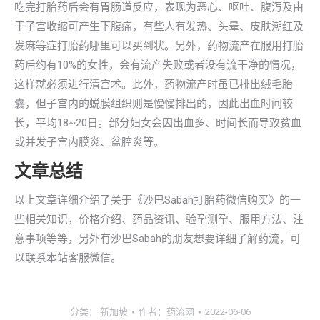
吃完打胎药后会有胃肠道反应，表现为恶心、呕吐、腹泻及由
于子宫收缩可产生下腹痛，有些人有发热、头晕、皮肤潮红及
发麻等症打胎药哪里可以买到状。另外，药物流产在服用打胎
药后约有10%的女性，会有流产失败或者没有流干净的情况，
这样就必须进行清宫术。此外，药物流产时虽已排出绒毛胎
囊，但子宫内的蜕膜组织则是慢慢排出的，因此出血时间较
长，平均18~20日。部分妇女会因出血多、时间长而导致贫血
或并发子宫内膜炎、盆腔炎等。
文章总结
以上文章详细介绍了关于《沙巴Sabah打胎药微信购买》的一
些相关知识，价格介绍、药品资讯、验孕测孕、服用方法、注
意事项等等，另外有沙巴Sabah的朋友想要详细了解药流，可
以联系本站客服微信。
分类：
新加坡
作者：
药流网
2022-06-06