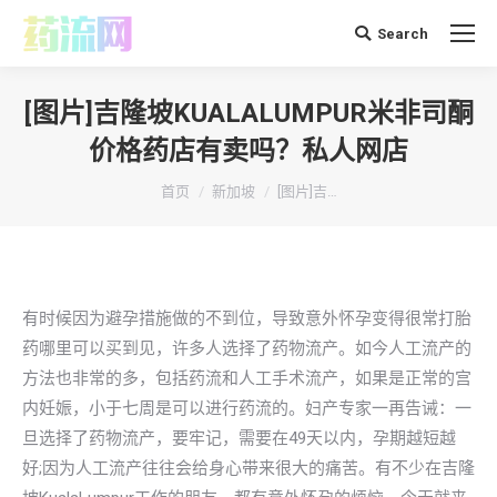
Search
搜
索：
[图片]吉隆坡KUALALUMPUR米非司酮
价格药店有卖吗？私人网店
你在这里：
首页
新加坡
[图片]吉…
有时候因为避孕措施做的不到位，导致意外怀孕变得很常打胎
药哪里可以买到见，许多人选择了药物流产。如今人工流产的
方法也非常的多，包括药流和人工手术流产，如果是正常的宫
内妊娠，小于七周是可以进行药流的。妇产专家一再告诫：一
旦选择了药物流产，要牢记，需要在49天以内，孕期越短越
好;因为人工流产往往会给身心带来很大的痛苦。有不少在吉隆