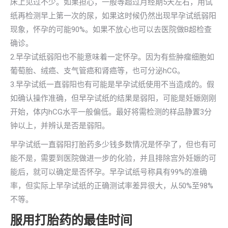
床上见过不少。如果担心，一般等超过月经期5天左右，用试
纸再检测早上第一次的尿，如果这时候仍然出现早孕试纸弱阳
现象，怀孕的可能90%。如果不放心也可以去医院做B超检查
确诊。
2.早孕试纸弱阳也不能意味着一定怀孕。因为有些肿瘤细胞如
葡萄胎、绒癌、支气管癌和肾癌等，也可分泌hCG。
3.早孕试纸一直弱阳也有可能是早孕试纸使用不当造成的。假
如确认操作准确，但早孕试纸的结果是弱阳，可能是妊娠刚刚
开始，体内hCG水平一般偏低。最好将需检测的样品静置3分
钟以上，并辨认是否是弱阳。
早孕试纸一直弱阳打胎药多少钱多数情况是怀孕了，但也有可
能不是，需要到医院做进一步的化验，并且排除宫外妊娠的可
能后，就可以确定是否怀孕。早孕试纸号称具有99%的准确
率，但实际上早孕试纸的正确测试率差异很大，从50%至98%
不等。
服用打胎药的最佳时间