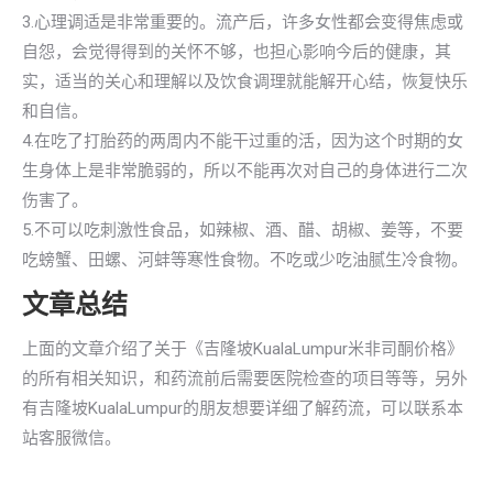
3.心理调适是非常重要的。流产后，许多女性都会变得焦虑或
自怨，会觉得得到的关怀不够，也担心影响今后的健康，其
实，适当的关心和理解以及饮食调理就能解开心结，恢复快乐
和自信。
4.在吃了打胎药的两周内不能干过重的活，因为这个时期的女
生身体上是非常脆弱的，所以不能再次对自己的身体进行二次
伤害了。
5.不可以吃刺激性食品，如辣椒、酒、醋、胡椒、姜等，不要
吃螃蟹、田螺、河蚌等寒性食物。不吃或少吃油腻生冷食物。
文章总结
上面的文章介绍了关于《吉隆坡KualaLumpur米非司酮价格》
的所有相关知识，和药流前后需要医院检查的项目等等，另外
有吉隆坡KualaLumpur的朋友想要详细了解药流，可以联系本
站客服微信。