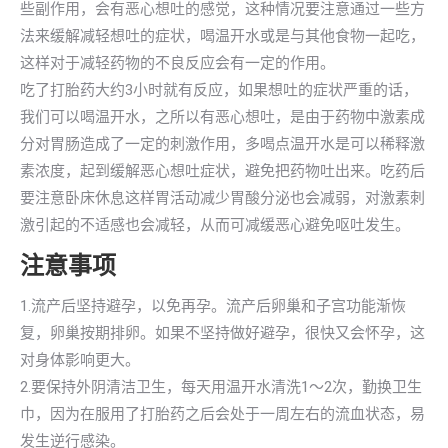
些副作用，会有恶心想吐的感觉，这种情况要注意通过一些方
法来缓解减轻想吐的症状，喝温开水或是与其他食物一起吃，
这样对于减轻药物的不良反应会有一定的作用。
吃了打胎药大约3小时就有反应，如果想吐的症状严重的话，
我们可以喝温开水，之所以有恶心想吐，是由于药物中激素成
分对胃肠造成了一定的刺激作用，多喝点温开水是可以稀释激
素浓度，起到缓解恶心想吐症状，避免把药物吐出来。吃药后
要注意卧床休息这样胃活动减少胃酸分泌也会减弱，对激素刺
激引起的不适感也会减轻，从而可减缓恶心避免呕吐发生。
注意事项
1.流产后坚持避孕，以免再孕。流产后卵巢和子宫功能渐恢
复，卵巢按期排卵。如果不坚持做好避孕，很快又会怀孕，这
对身体影响更大。
2.要保持外阴清洁卫生，每天用温开水清洗1～2次，勤换卫生
巾，因为在服用了打胎药之后会处于一周左右的流血状态，易
发生逆行感染。