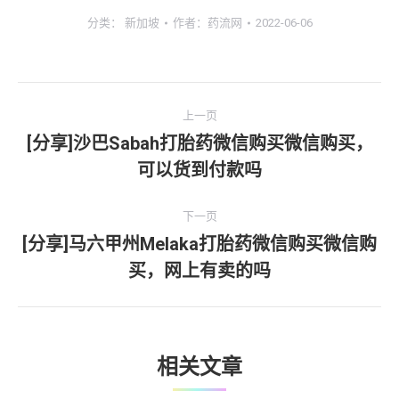
分类：
新加坡
作者：
药流网
2022-06-06
文
上一页
章
[分享]沙巴Sabah打胎药微信购买微信购买，
上
可以货到付款吗
导
一
文
航
下一页
章：
[分享]马六甲州Melaka打胎药微信购买微信购
下
买，网上有卖的吗
一
文
章：
相关文章