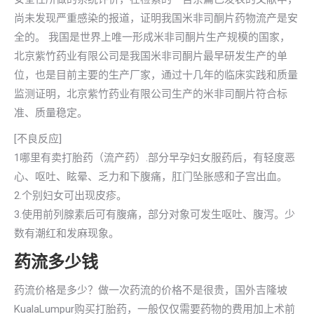
尚未发现严重感染的报道，证明我国米非司酮片药物流产是安
全的。 我国是世界上唯一形成米非司酮片生产规模的国家，
北京紫竹药业有限公司是我国米非司酮片最早研发生产的单
位，也是目前主要的生产厂家，通过十几年的临床实践和质量
监测证明，北京紫竹药业有限公司生产的米非司酮片符合标
准、质量稳定。
[不良反应]
1哪里有卖打胎药（流产药）.部分早孕妇女服药后，有轻度恶
心、呕吐、眩晕、乏力和下腹痛，肛门坠胀感和子宫出血。
2.个别妇女可出现皮疹。
3.使用前列腺素后可有腹痛，部分对象可发生呕吐、腹泻。少
数有潮红和发麻现象。
药流多少钱
药流价格是多少？做一次药流的价格不是很贵，国外吉隆坡
KualaLumpur购买打胎药，一般仅仅需要药物的费用加上术前