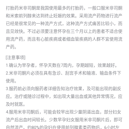
打胎药米非司酮是我国使用最多的打胎药，一般口服米非司酮
和米索前列醇来达到终止妊娠的效果。采用流产药物进行流产
已经是很常见的一种流产方式，这种流产方式痛苦比较小，而
且见效快。不过必须要注意怀孕在三个月以上的患者不适合使
用流产药，而且有心脏疾病或者细血管疾病的人群不宜使用流
产药。
[注意事项]
1.确认为早孕者，怀孕天数在7周内，孕期越短，效果越好。
2.米非司酮片必须在具有急诊、刮宫手术和输液、输血条件下
使用。
3.服药前必须向服药者详细告知治疗效果，及可能出现的副反
应。治疗或随诊过程中，如出现大量出血或其他异常情况，应
及时就医。
4.服用米非司酮后，可能会较早出现少量阴道出血，部分妇女
流产后出血时间较长。少数早孕妇女服用米非司酮片后，即可
自然流产。约80%的孕妇在使用前列腺素类药物后，6小时左