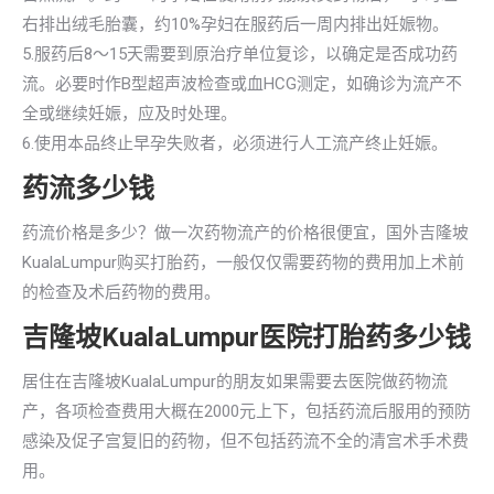
右排出绒毛胎囊，约10%孕妇在服药后一周内排出妊娠物。
5.服药后8～15天需要到原治疗单位复诊，以确定是否成功药
流。必要时作B型超声波检查或血HCG测定，如确诊为流产不
全或继续妊娠，应及时处理。
6.使用本品终止早孕失败者，必须进行人工流产终止妊娠。
药流多少钱
药流价格是多少？做一次药物流产的价格很便宜，国外吉隆坡
KualaLumpur购买打胎药，一般仅仅需要药物的费用加上术前
的检查及术后药物的费用。
吉隆坡KualaLumpur医院打胎药多少钱
居住在吉隆坡KualaLumpur的朋友如果需要去医院做药物流
产，各项检查费用大概在2000元上下，包括药流后服用的预防
感染及促子宫复旧的药物，但不包括药流不全的清宫术手术费
用。