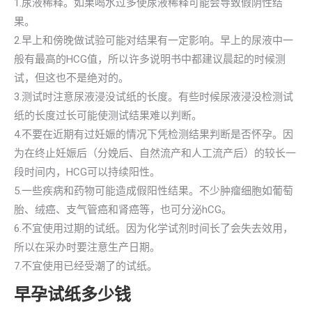
1.尿液稀释。如果喝水过多使尿液稀释可能会导致假阴性结
果。
2.早上和傍晚做试验可能对结果有一定影响。早上的尿液中一
般有最高的HCG值，所以许多说明书中都建议晨起的时候测
试，但这也不是绝对的。
3.测试时注意尿液浸没试纸的长度。有些时候尿液浸没检测试
纸的长度过长可能使测试结果难以判断。
4.不要在近期有过妊娠的情况下凭检测结果判断是否怀孕。因
为在终止妊娠后（分娩后、自然流产和人工流产后）的较长一
段时间内，HCG可以持续阳性。
5.一些疾病和药物可能造成假阳性结果。不少肿瘤细胞如葡萄
胎、绒癌、支气管癌和肾癌等，也可分泌hCG。
6.不宜使用过期的试纸。因为化学试剂时间长了会失去效用，
所以在采办时要注意生产日期。
7.不宜使用已经受潮了的试纸。
早孕试纸多少钱