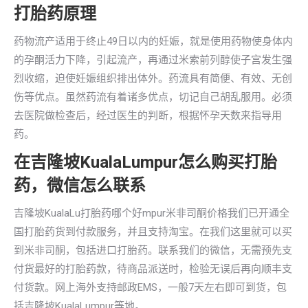
打胎药原理
药物流产适用于终止49日以内的妊娠，就是使用药物使身体内
的孕酮活力下降，引起流产，再通过米索前列醇使子宫发生强
烈收缩，迫使妊娠组织排出体外。药流具有简便、有效、无创
伤等优点。虽然药流有着诸多优点，切记自己胡乱服用。必须
去医院做检查后，经过医生的判断，根据怀孕天数来指导用
药。
在吉隆坡KualaLumpur怎么购买打胎
药，微信怎么联系
吉隆坡KualaLu打胎药哪个好mpur米非司酮价格我们已开通全
国打胎药货到付款服务，并且支持淘宝。在我们这里就可以买
到米非司酮，包括进口打胎药。联系我们的微信，无需预先支
付货最好的打胎药款，待商品派送时，检验无误后再向顺丰支
付货款。网上海外支持邮政EMS，一般7天左右即可到货，包
括吉隆坡KualaLumpur等地。