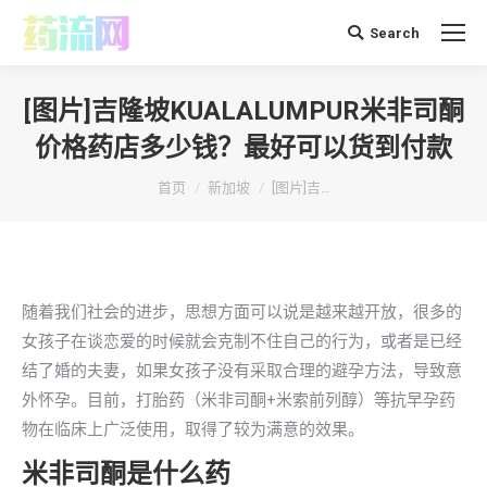
Search
搜
索：
[图片]吉隆坡KUALALUMPUR米非司酮
价格药店多少钱？最好可以货到付款
你在这里：
首页
新加坡
[图片]吉…
随着我们社会的进步，思想方面可以说是越来越开放，很多的
女孩子在谈恋爱的时候就会克制不住自己的行为，或者是已经
结了婚的夫妻，如果女孩子没有采取合理的避孕方法，导致意
外怀孕。目前，打胎药（米非司酮+米索前列醇）等抗早孕药
物在临床上广泛使用，取得了较为满意的效果。
米非司酮是什么药