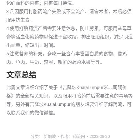
化纤面料的内裤；内裤每日换洗。
3.凡因服用打胎药流产失败或不全流产、清宫术者，术后必须
服用抗生素。
4.使用打胎药流产后需要注意休息，防止劳累。可服用益母草
膏等活血化瘀药物以促进子宫收缩，排出胚胎组织，减少阴道
出血量，缩短出血时间。
5.注意营养的补充，多吃一些含有丰富蛋白质的食物，像鸡
肉，鱼肉，牛奶，鸡蛋，新鲜的蔬菜水果等等。
文章总结
此篇文章详细介绍了关于《吉隆坡KualaLumpur米非司酮价
格》的全部相关知识，以及服用打胎药前后需要注意的事项等
等，另外有吉隆坡KualaLumpur的朋友想要详细了解药流，可
以联系我们的微信微信。
分类：
新加坡
作者：
药流网
2022-08-20