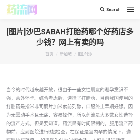
Search
搜
索：
[图片]沙巴SABAH打胎药哪个好药店多
少钱？网上有卖的吗
你在这里：
首页
新加坡
[图片]沙…
当今的时代越来越开放，很由于一些女性朋友的避孕意识不
强，意外怀孕。综合考虑后，选择了打胎药，目前我国使用的
打胎药是指米非司酮片加米索前列醇，口服终止早期妊娠。因
为无需动手术且无痛、容易操作，所以药流是大多数女性选择
的流产方式。但是要知道，药流是有时间限制的，服用流产药
物前，应到医院进行B超检查，在保证是宫内孕的情况下，遵