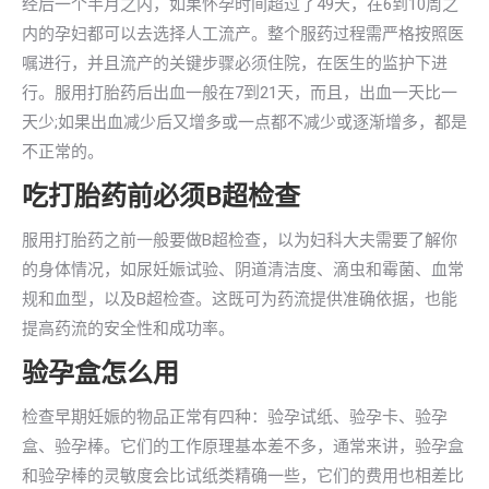
经后一个半月之内，如果怀孕时间超过了49天，在6到10周之
内的孕妇都可以去选择人工流产。整个服药过程需严格按照医
嘱进行，并且流产的关键步骤必须住院，在医生的监护下进
行。服用打胎药后出血一般在7到21天，而且，出血一天比一
天少;如果出血减少后又增多或一点都不减少或逐渐增多，都是
不正常的。
吃打胎药前必须B超检查
服用打胎药之前一般要做B超检查，以为妇科大夫需要了解你
的身体情况，如尿妊娠试验、阴道清洁度、滴虫和霉菌、血常
规和血型，以及B超检查。这既可为药流提供准确依据，也能
提高药流的安全性和成功率。
验孕盒怎么用
检查早期妊娠的物品正常有四种：验孕试纸、验孕卡、验孕
盒、验孕棒。它们的工作原理基本差不多，通常来讲，验孕盒
和验孕棒的灵敏度会比试纸类精确一些，它们的费用也相差比