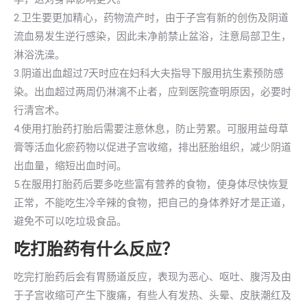
2.卫生要更加精心，药物流产时，由于子宫有新的创伤及阴道
流血易发生逆行感染，因此未净前禁止盆浴，注意局部卫生，
淋浴洗澡。
3.阴道出血超过7天时应在妇科大夫指导下服用抗生素预防感
染。出血超过两周仍淋漓不止者，应到医院查明原因，必要时
行清宫术。
4.使用打胎药打胎后需要注意休息，防止劳累。可服用益母草
膏等活血化瘀药物以促进子宫收缩，排出胚胎组织，减少阴道
出血量，缩短出血时间。
5.在服用打胎药后要多吃些富有营养的食物，使身体尽快恢复
正常，不能吃生冷辛辣的食物，把自己的身体养好才是正道，
避免不可以吃垃圾食品。
吃打胎药有什么反应？
吃完打胎药后会有胃肠道反应，表现为恶心、呕吐、腹泻及由
于子宫收缩可产生下腹痛，有些人有发热、头晕、皮肤潮红及