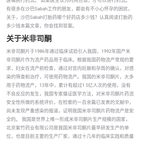
医嘱执行药流。 如果医生认为时间合适，才可以进行药流。
有很多在沙巴Sabah工作的朋友，都会有不小心怀孕的困扰，
关于，沙巴Sabah打胎药哪个好药店多少钱？认真阅读打胎药
多少钱本篇文章，你会找到答案。
关于米非司酮
米非司酮片于1986年通过临床试验引入我国，1992年国产米
非司酮片作为流产药品用于临床。根据我国药物流产常规的要
求，妇女在流产前检查，通过对宫内妊娠和孕周的确认，对感
染的筛查和治疗，可使用药物流产。我国的米非司酮片，大多
用于药物流产，13年中，累计有超过1.5亿人次的使用，没有
不良反应的发生，我国专家循证医学方法，对米非司酮片药流
安全性所做的系统评价，在检索的一百余篇已发表的文献中，
尚未发现严重感染的报道，证明我国米非司酮片药物流产是安
全的。 我国是世界上唯一形成米非司酮片生产规模的国家，
北京紫竹药业有限公司是我国米非司酮片最早研发生产的单
位，也是目前主要的生产厂家，通过十几年的临床实践和质量