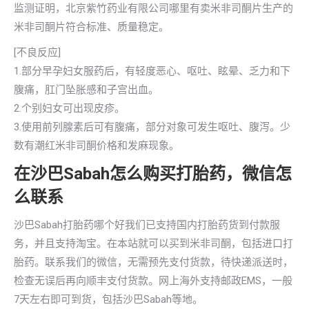
监测证明，北京紫竹药业有限公司哪里有卖米非司酮片生产的
米非司酮片符合标准、质量稳定。
[不良反应]
1.部分早孕妇女服药后，有轻度恶心、呕吐、眩晕、乏力和下
腹痛，肛门坠胀感和子宫出血。
2.个别妇女可出现皮疹。
3.使用前列腺素后可有腹痛，部分对象可发生呕吐、腹泻。少
数有潮红米非司酮价格和发麻现象。
在沙巴Sabah怎么购买打胎药，微信怎
么联系
沙巴Sabah打胎药哪个好我们已支持国内打胎药货到付款服
务，并且支持淘宝。在本站就可以买到米非司酮，包括进口打
胎药。联系我们的微信，无需预先支付货款，待快递派送时，
检查无误后再向顺丰支付货款。网上海外支持邮政EMS，一般
7天左右即可到货，包括沙巴Sabah等地。