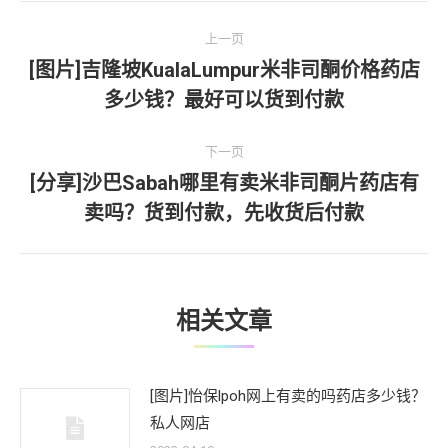
文
上一页
章
[图片]吉隆坡KualaLumpur米非司酮价格药店
上
多少钱？最好可以货到付款
导
一
文
航
下一页
章：
[分享]沙巴Sabah哪里有卖米非司酮片药店有
下
卖吗？货到付款，先收货后付款
一
文
章：
相关文章
[图片]怡保lpoh网上有卖的吗药店多少钱？
私人网店