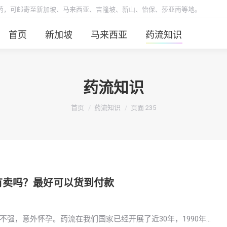
胎药，可邮寄至新加坡、马来西亚、吉隆坡、新山、怡保、莎亚南等地。
首页
新加坡
马来西亚
药流知识
药流知识
你在这里：
首页
药流知识
页面 235
药店有卖吗？最好可以货到付款
强，意外怀孕。药流在我们国家已经开展了近30年，1990年…