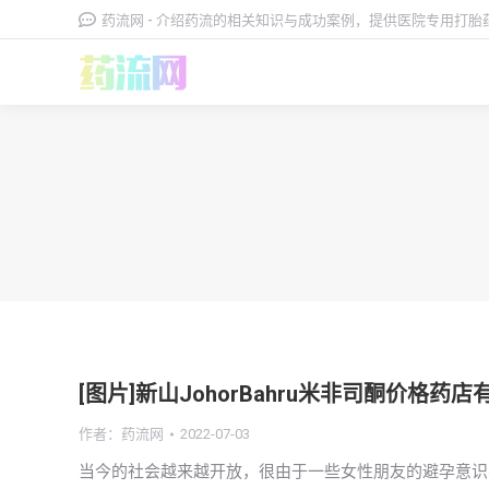
药流网 - 介绍药流的相关知识与成功案例，提供医院专用打
[图片]新山JohorBahru米非司酮价格
作者：
药流网
2022-07-03
当今的社会越来越开放，很由于一些女性朋友的避孕意识不