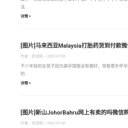
法…
详情
[图片]马来西亚Malaysia打胎药货到付
作者：
药流网
2022-07-03
不少年轻的女孩子因为避孕措施没有做好，导致意外怀孕
的…
详情
[图片]新山JohorBahru网上有卖的吗
作者：
药流网
2022-07-02