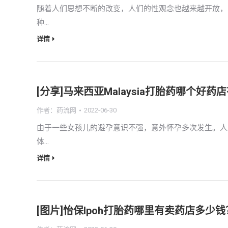
随着人们思想不断的改变，人们的性观念也越来越开放，
种…
详情
[分享]马来西亚Malaysia打胎药哪个好
作者：
药流网
2022-06-30
由于一些女孩儿的避孕意识不强，意外怀孕多次发生。人
体…
详情
[图片]怡保lpoh打胎药哪里有卖药店多少