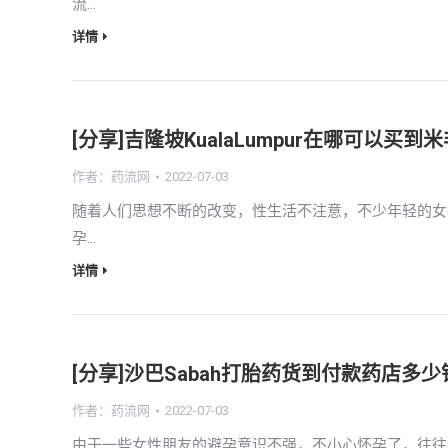
流…
详情
[分享]吉隆坡KualaLumpur在哪可以
作者：
药流网
2022-07-03
随着人们思想不断的改变，性生活不注意，不少年轻的女
孕…
详情
[分享]沙巴Sabah打胎药货到付款药店
作者：
药流网
2022-07-03
由于一些女性朋友的避孕意识不强，不小心怀孕了，往往